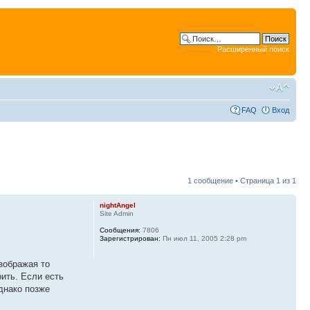
Расширенный поиск
FAQ
Вход
1 сообщение • Страница
1
из
1
nightAngel
Site Admin
Сообщения:
7806
Зарегистрирован:
Пн июл 11, 2005 2:28 pm
зображая то
рить. Если есть
однако позже