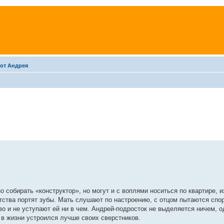
 от Андрея
собирать «конструктор», но могут и с воплями носиться по квартире, и
етства портят зубы. Мать слушают по настроению, с отцом пытаются спо
во и не уступают ей ни в чем. Андрей-подросток не выделяется ничем, 
 в жизни устроился лучше своих сверстников.