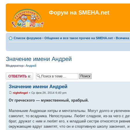
Форум на SMEHA.net
Список форумов
‹
Общение и все такое прочее на SMEHA.net
‹
Всячина
Значение имени Андрей
Модератор:
Андрей
Ответить
Значение имени Андрей
nightAngel
» Ср фев 26, 2014 6:40 pm
От греческого — мужественный, храбрый.
Маленькие Андрюши хитры и мечтательны. Могут долго и увлеченно 
самолет, то всадника. Непослушны. Любят сладкое, из-за чего с д
брат, дружат с ним и любят его, к младшей сестре относятся ревни
окружающие вдруг заметят, что он и спортивную школу закончил, и