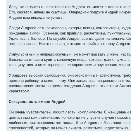
Девушки сетуют на непостоянство Андрея: он может с легкостью пр
Его, кажется, ничем не смутишь. Очередной подруге Андрей искрен
Андрее вам никогда не узнать.
Среди Андреев есть режиссеры, актеры, певцы, композиторы, худож
рожденных зимой. Осенние, как правило, расчетливы, пунктуальны
Удачливы в бизнесе. На службе Андрея всегда царит начальник. Со
него сюрпризов. Никто не знает, что может прийти в голову Андре
Импульсивный и непредсказуемый, он может вызвать у жены настоя
бешенства отказом купить копеечную вещь, которая давно нужна 
женщину, почти не интересуясь ее характером и внутренним миром.
У Андреев высокая самооценка, они эгоистичны и артистичны, треб
времени ребенку, а мало — ему. Они запасливы, рациональны в м
расположения звезд во время рождения Андреи с отчеством Алекс
характером.
Сексуальность имени Андрей
Он очень чувствителен, любит лесть, комплименты. С женщинами 
цветистыми комплиментами, но никогда не упустит случая показать 
любовным приключениям нет числа. Для Андрея любовь чаще всег
способностей, которые он может считать развитыми недостаточно.