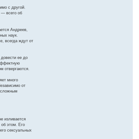
имо с другой.
 — всего об
ается Андреев,
ных наук.
е, всегда ждут от
 довести ее до
 эффектную
ом отвергаются.
яет много
Независимо от
т сложным
не изливается
 об этом. Его
его сексуальных