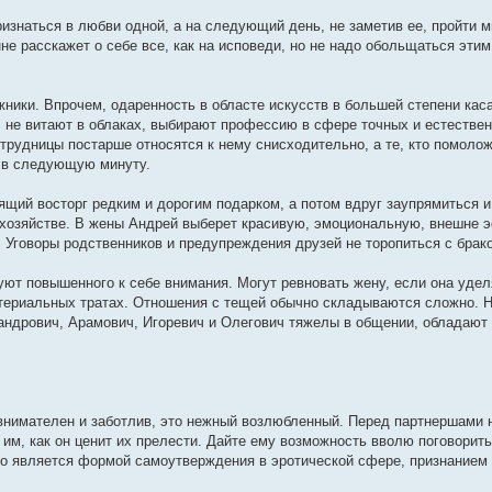
изнаться в любви одной, а на следующий день, не заметив ее, пройти м
не расскажет о себе все, как на исповеди, но не надо обольщаться этим
ники. Впрочем, одаренность в областе искусств в большей степени кас
, не витают в облаках, выбирают профессию в сфере точных и естествен
трудницы постарше относятся к нему снисходительно, а те, кто помолож
ю в следующую минуту.
щий восторг редким и дорогим подарком, а потом вдруг заупрямиться и
в хозяйстве. В жены Андрей выберет красивую, эмоциональную, внешне
 Уговоры родственников и предупреждения друзей не торопиться с брак
уют повышенного к себе внимания. Могут ревновать жену, если она удел
атериальных тратах. Отношения с тещей обычно складываются сложно. 
андрович, Арамович, Игоревич и Олегович тяжелы в общении, обладаю
внимателен и заботлив, это нежный возлюбленный. Перед партнершами 
им, как он ценит их прелести. Дайте ему возможность вволю поговорить
о является формой самоутверждения в эротической сфере, признанием 