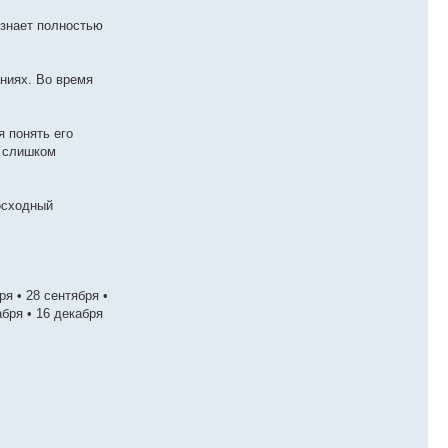
ознает полностью
ниях. Во время
 понять его
е слишком
восходный
ря • 28 сентября •
кабря • 16 декабря