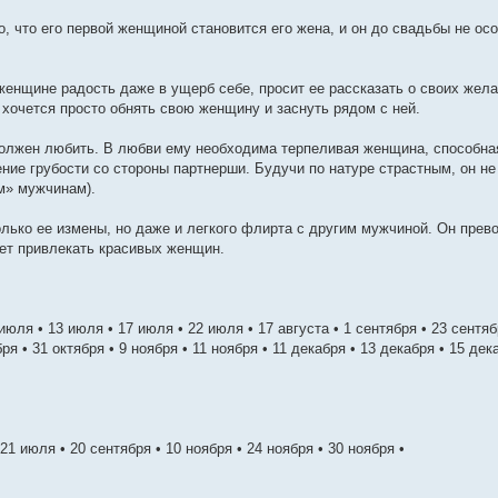
, что его первой женщиной становится его жена, и он до свадьбы не ос
женщине радость даже в ущерб себе, просит ее рассказать о своих жела
 хочется просто обнять свою женщину и заснуть рядом с ней.
должен любить. В любви ему необходима терпеливая женщина, способная
ние грубости со стороны партнерши. Будучи по натуре страстным, он н
м» мужчинам).
олько ее измены, но даже и легкого флирта с другим мужчиной. Он пре
ет привлекать красивых женщин.
 июля • 13 июля • 17 июля • 22 июля • 17 августа • 1 сентября • 23 сентяб
бря • 31 октября • 9 ноября • 11 ноября • 11 декабря • 13 декабря • 15 де
21 июля • 20 сентября • 10 ноября • 24 ноября • 30 ноября •