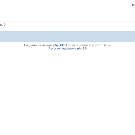
Пе
и: 0
Создано на основе
phpBB
® Forum Software © phpBB Group
Русская поддержка phpBB