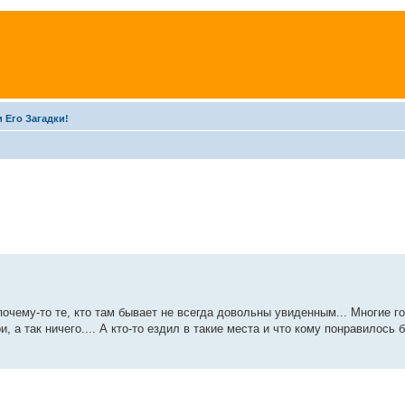
 Его Загадки!
 почему-то те, кто там бывает не всегда довольны увиденным... Многие г
и, а так ничего.... А кто-то ездил в такие места и что кому понравилось 