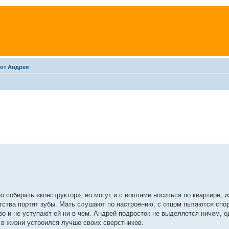
 от Андрея
собирать «конструктор», но могут и с воплями носиться по квартире, и
етства портят зубы. Мать слушают по настроению, с отцом пытаются спо
во и не уступают ей ни в чем. Андрей-подросток не выделяется ничем, 
 в жизни устроился лучше своих сверстников.