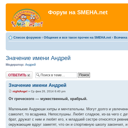
Форум на SMEHA.net
Список форумов
‹
Общение и все такое прочее на SMEHA.net
‹
Всячина
Значение имени Андрей
Модератор:
Андрей
Ответить
Значение имени Андрей
nightAngel
» Ср фев 26, 2014 6:40 pm
От греческого — мужественный, храбрый.
Маленькие Андрюши хитры и мечтательны. Могут долго и увлеченно 
самолет, то всадника. Непослушны. Любят сладкое, из-за чего с д
брат, дружат с ним и любят его, к младшей сестре относятся ревни
окружающие вдруг заметят, что он и спортивную школу закончил, и