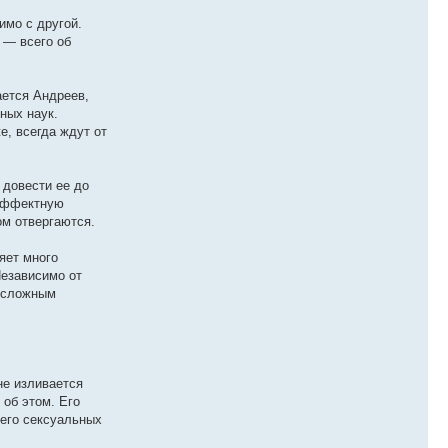
имо с другой.
 — всего об
ается Андреев,
ных наук.
е, всегда ждут от
 довести ее до
 эффектную
ом отвергаются.
яет много
Независимо от
т сложным
не изливается
 об этом. Его
его сексуальных