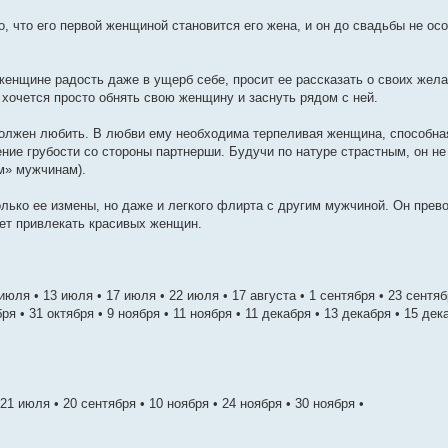
, что его первой женщиной становится его жена, и он до свадьбы не ос
женщине радость даже в ущерб себе, просит ее рассказать о своих жела
 хочется просто обнять свою женщину и заснуть рядом с ней.
должен любить. В любви ему необходима терпеливая женщина, способная
ние грубости со стороны партнерши. Будучи по натуре страстным, он н
м» мужчинам).
олько ее измены, но даже и легкого флирта с другим мужчиной. Он пре
ет привлекать красивых женщин.
 июля • 13 июля • 17 июля • 22 июля • 17 августа • 1 сентября • 23 сентяб
бря • 31 октября • 9 ноября • 11 ноября • 11 декабря • 13 декабря • 15 де
21 июля • 20 сентября • 10 ноября • 24 ноября • 30 ноября •