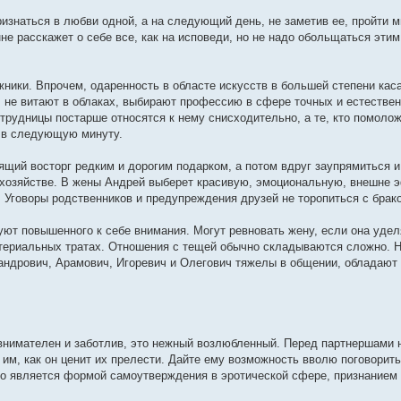
изнаться в любви одной, а на следующий день, не заметив ее, пройти м
не расскажет о себе все, как на исповеди, но не надо обольщаться этим
ники. Впрочем, одаренность в областе искусств в большей степени кас
, не витают в облаках, выбирают профессию в сфере точных и естествен
трудницы постарше относятся к нему снисходительно, а те, кто помолож
ю в следующую минуту.
щий восторг редким и дорогим подарком, а потом вдруг заупрямиться и
в хозяйстве. В жены Андрей выберет красивую, эмоциональную, внешне
 Уговоры родственников и предупреждения друзей не торопиться с брак
уют повышенного к себе внимания. Могут ревновать жену, если она удел
атериальных тратах. Отношения с тещей обычно складываются сложно. 
андрович, Арамович, Игоревич и Олегович тяжелы в общении, обладаю
внимателен и заботлив, это нежный возлюбленный. Перед партнершами 
им, как он ценит их прелести. Дайте ему возможность вволю поговорить
о является формой самоутверждения в эротической сфере, признанием 