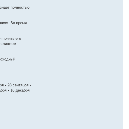
ознает полностью
ниях. Во время
 понять его
е слишком
восходный
ря • 28 сентября •
кабря • 16 декабря