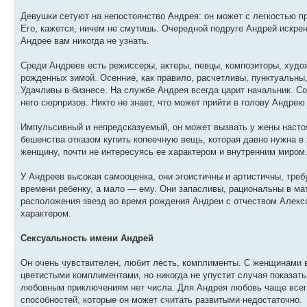
Девушки сетуют на непостоянство Андрея: он может с легкостью пр
Его, кажется, ничем не смутишь. Очередной подруге Андрей искрен
Андрее вам никогда не узнать.
Среди Андреев есть режиссеры, актеры, певцы, композиторы, худож
рожденных зимой. Осенние, как правило, расчетливы, пунктуальны
Удачливы в бизнесе. На службе Андрея всегда царит начальник. Со
него сюрпризов. Никто не знает, что может прийти в голову Андре
Импульсивный и непредсказуемый, он может вызвать у жены настоя
бешенства отказом купить копеечную вещь, которая давно нужна 
женщину, почти не интересуясь ее характером и внутренним миром.
У Андреев высокая самооценка, они эгоистичны и артистичны, треб
времени ребенку, а мало — ему. Они запасливы, рациональны в м
расположения звезд во время рождения Андреи с отчеством Алекс
характером.
Сексуальность имени Андрей
Он очень чувствителен, любит лесть, комплименты. С женщинами 
цветистыми комплиментами, но никогда не упустит случая показать 
любовным приключениям нет числа. Для Андрея любовь чаще всег
способностей, которые он может считать развитыми недостаточно.