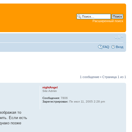
Расширенный поиск
FAQ
Вход
1 сообщение • Страница
1
из
1
nightAngel
Site Admin
Сообщения:
7806
Зарегистрирован:
Пн июл 11, 2005 2:28 pm
зображая то
рить. Если есть
однако позже