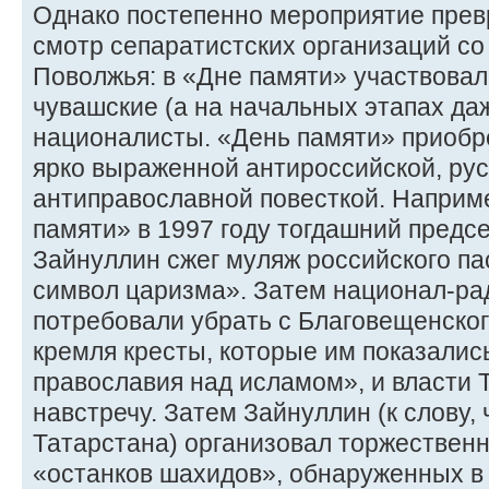
Однако постепенно мероприятие прев
смотр сепаратистских организаций со
Поволжья: в «Дне памяти» участвовал
чувашские (а на начальных этапах да
националисты. «День памяти» приобре
ярко выраженной антироссийской, ру
антиправославной повесткой. Наприм
памяти» в 1997 году тогдашний предс
Зайнуллин сжег муляж российского п
символ царизма». Затем национал-ра
потребовали убрать с Благовещенског
кремля кресты, которые им показали
православия над исламом», и власти 
навстречу. Затем Зайнуллин (к слову,
Татарстана) организовал торжествен
«останков шахидов», обнаруженных в 