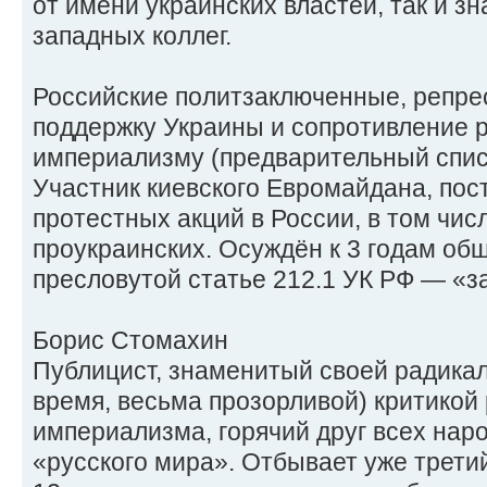
от имени украинских властей, так и з
западных коллег.
Российские политзаключенные, репре
поддержку Украины и сопротивление 
империализму (предварительный спис
Участник киевского Евромайдана, по
протестных акций в России, в том чи
проукраинских. Осуждён к 3 годам об
пресловутой статье 212.1 УК РФ — «з
Борис Стомахин
Публицист, знаменитый своей радикал
время, весьма прозорливой) критикой
империализма, горячий друг всех нар
«русского мира». Отбывает уже третий