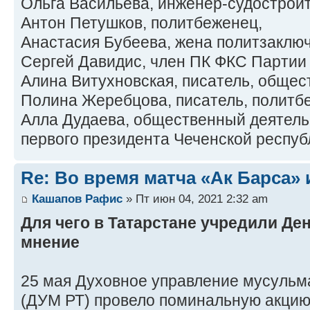
Ольга Васильева, инженер-судостроит
Антон Петушков, политбеженец,
Анастасия Бубеева, жена политзаклю
Сергей Давидис, член ПК ФКС Партии 
Алина Витухновская, писатель, общес
Полина Жеребцова, писатель, политб
Алла Дудаева, общественный деятель
первого президента Чеченской респуб
Re: Во время матча «Ак Барса»
Кашапов Рафис
» Пт июн 04, 2021 2:32 am
Для чего в Татарстане учредили Д
мнение
25 мая Духовное управление мусульм
(ДУМ РТ) провело поминальную акцию