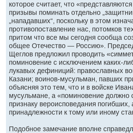
которое считает, что «представляютс
призывы поминать отдельно „защитник
„нападавших“, поскольку в этом изна
противопоставление нас, потомков тех 
притом что все мы сегодня сообща с
общее Отечество — Россию». Предсе
Щеглов предложил проводить «симме
поминовение с исключением каких-ли
лукавых дефиниций: православных во
Казани; воинов-мусульман, павших пр
объясняя это тем, что и в войске Ива
мусульмане, а «поминовение должно 
признаку вероисповедания погибших, а
принадлежности к тому или иному ста
Подобное замечание вполне справедли