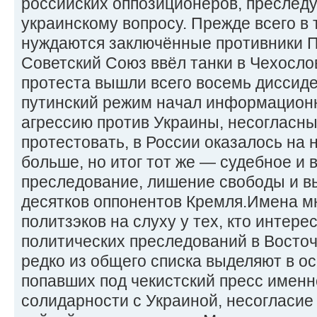
российских оппозиционеров, преследу
украинскому вопросу. Прежде всего в
нуждаются заключённые противники Пу
Советский Союз ввёл танки в Чехосло
протеста вышли всего восемь диссиде
путинский режим начал информационн
агрессию против Украины, несогласн
протестовать, в России оказалось на 
больше, но итог тот же — судебное и
преследование, лишение свободы и в
десятков оппонентов Кремля.Имена м
политзэков на слуху у тех, кто интер
политических преследований в Восто
редко из общего списка выделяют в о
попавших под чекистский пресс имен
солидарности с Украиной, несогласие