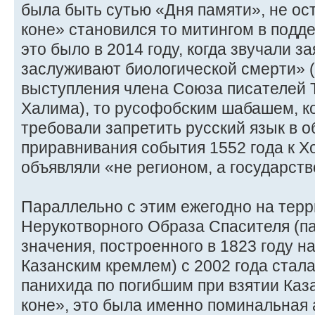
была быть сутью «Дня памяти», не ос
коне» становился то митингом в подд
это было в 2014 году, когда звучали з
заслуживают биологической смерти» (
выступления члена Союза писателей 
Халима), то русофобским шабашем, к
требовали запретить русский язык в о
приравнивания события 1552 года к Хо
объявляли «не регионом, а государств
Параллельно с этим ежегодно на терр
Нерукотворного Образа Спасителя (п
значения, построенного в 1823 году на
Казанским кремлем) с 2002 года стал
панихида по погибшим при взятии Каза
коне», это была именно поминальная а