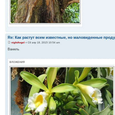
Re: Как растут всем известные, но маловиденные прод
nightAngel
» Сб апр 18, 2015 10:54 am
Ваниль
ВЛОЖЕНИЯ