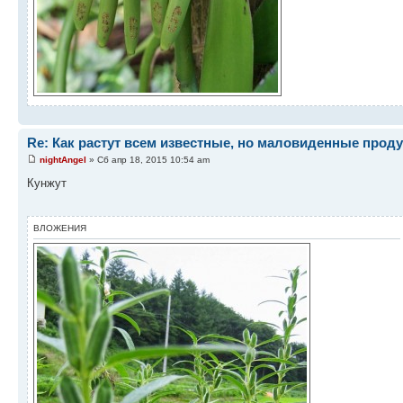
Re: Как растут всем известные, но маловиденные прод
nightAngel
» Сб апр 18, 2015 10:54 am
Кунжут
ВЛОЖЕНИЯ