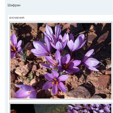
Шафран
ВЛОЖЕНИЯ