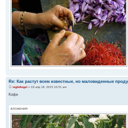
Re: Как растут всем известные, но маловиденные прод
nightAngel
» Сб апр 18, 2015 10:51 am
Кофе
ВЛОЖЕНИЯ