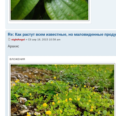
Re: Как растут всем известные, но маловиденные прод
nightAngel
» Сб апр 18, 2015 10:58 am
Арахис
ВЛОЖЕНИЯ