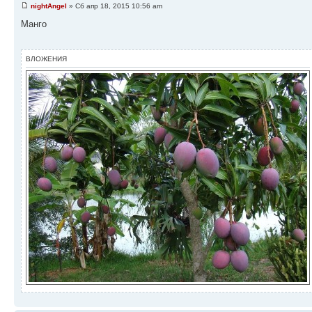
nightAngel
» Сб апр 18, 2015 10:56 am
Манго
ВЛОЖЕНИЯ