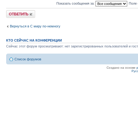
Показать сообщения за:
Поле 
Ответить
Вернуться в С миру по-немногу
КТО СЕЙЧАС НА КОНФЕРЕНЦИИ
Сейчас этот форум просматривают: нет зарегистрированных пользователей и гост
Список форумов
Создано на основе
Рус