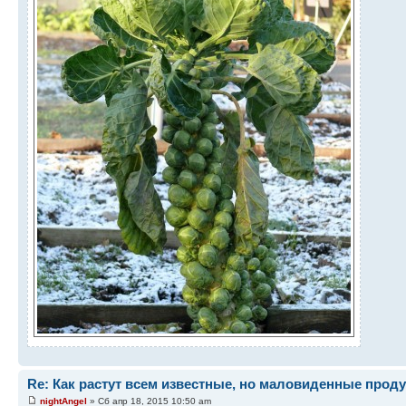
Re: Как растут всем известные, но маловиденные прод
nightAngel
» Сб апр 18, 2015 10:50 am