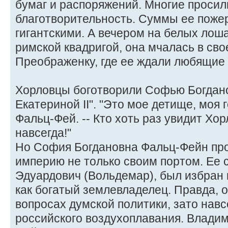
бумаг и распоряжений. Многие просил
благотворительность. Суммы ее поже
гигантскими. А вечером на белых лош
римской квадригой, она мчалась в сво
Преображенку, где ее ждали любящие 
Хорловцы боготворили Софью Богдано
Екатериной II". "Это мое детище, моя г
Фальц-Фей. -- Кто хоть раз увидит Хор
навсегда!"
Но София Богдановна Фальц-Фейн пр
империю не только своим портом. Ее 
Эдуардович (Вольдемар), был избран 
как богатый землевладелец. Правда, о
вопросах думской политики, зато навс
российского воздухоплавания. Влади