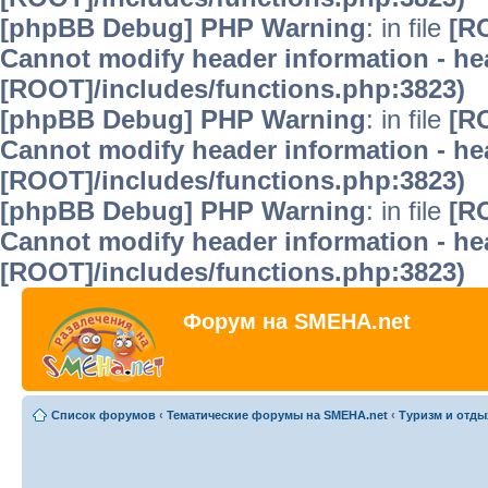
[phpBB Debug] PHP Warning
: in file
[R
Cannot modify header information - hea
[ROOT]/includes/functions.php:3823)
[phpBB Debug] PHP Warning
: in file
[R
Cannot modify header information - hea
[ROOT]/includes/functions.php:3823)
[phpBB Debug] PHP Warning
: in file
[R
Cannot modify header information - hea
[ROOT]/includes/functions.php:3823)
Форум на SMEHA.net
Список форумов
‹
Тематические форумы на SMEHA.net
‹
Туризм и отды