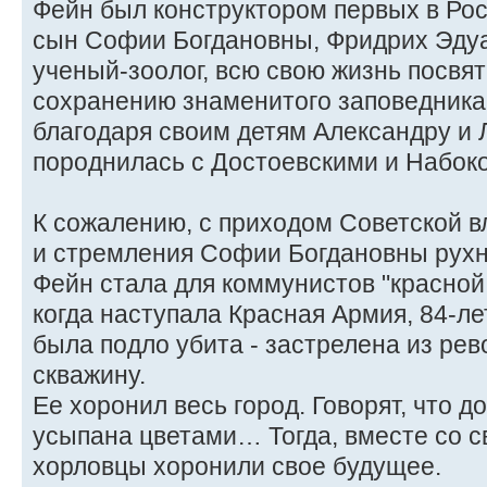
Фейн был конструктором первых в Ро
сын Софии Богдановны, Фридрих Эду
ученый-зоолог, всю свою жизнь посвя
сохранению знаменитого заповедника
благодаря своим детям Александру и
породнилась с Достоевскими и Набок
К сожалению, с приходом Советской в
и стремления Софии Богдановны рухн
Фейн стала для коммунистов "красной т
когда наступала Красная Армия, 84-л
была подло убита - застрелена из ре
скважину.
Ее хоронил весь город. Говорят, что д
усыпана цветами… Тогда, вместе со с
хорловцы хоронили свое будущее.