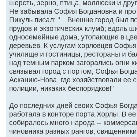
шерсть, зерно, птица, моллюски и дру
Не забывала София Богдановна и про
Пикуль писал: "... Внешне город был 
прудов и экзотических клумб; вдоль ш
односемейные дома, утопающие в цв
деревьев. К услугам хорловцев Софья
училище и гостиницы, рестораны и ба
над темным парком загорались огни к
связывал город с портом, Софья Богд
Асканию-Нова, где хозяйствовали ее 
полиции, никаких беспорядков!"
До последних дней своих Софья Богда
работала в конторе порта Хорлы. В е
собиралось много народа -- коммерса
чиновника разных рангов, священники