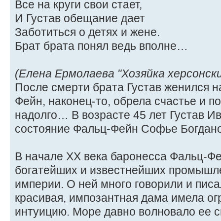
Все на круги свои стает,
И Густав обещание дает
Заботиться о детях и жене.
Брат брата понял ведь вполне…
(Елена Ермолаева "Хозяйка херсонск
После смерти брата Густав женился н
Фейн, наконец-то, обрела счастье и по
надолго… В возрасте 45 лет Густав Ив
состояние Фальц-Фейн Софье Богдано
В начале ХХ века баронесса Фальц-Фе
богатейших и известнейших промышл
империи. О ней много говорили и писа
красивая, импозантная дама имела о
интуицию. Море давно волновало ее 