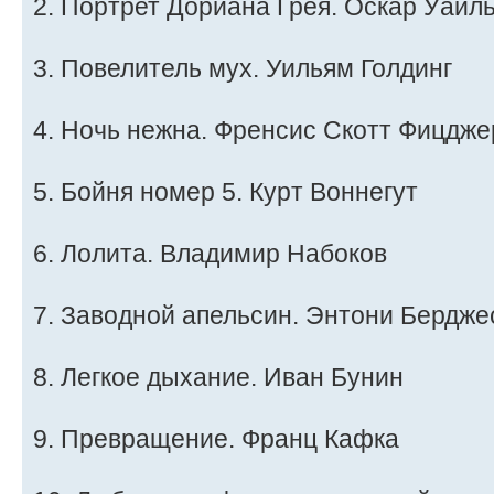
2. Портрет Дориана Грея. Оскар Уайл
3. Повелитель мух. Уильям Голдинг
4. Ночь нежна. Френсис Скотт Фицдж
5. Бойня номер 5. Курт Воннегут
6. Лолита. Владимир Набоков
7. Заводной апельсин. Энтони Бердже
8. Легкое дыхание. Иван Бунин
9. Превращение. Франц Кафка