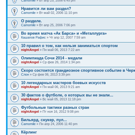
Camomile
» Вт апр 25, 2006 6:45 pm
Нравится ли вам раздел?
Camomile
» Вт май 02, 2006 11:10 pm
О разделе.
Camomile
» Вт апр 25, 2006 7:06 pm
Во время матча «Ак Барса» и «Металлурга»
Кашапов Рафис
» Чт апр 12, 2007 7:59 am
10 правил о том, как нельзя заниматься спортом
nightAngel
» Пн май 06, 2013 7:22 am
Олимпиада Сочи 2014 - медали
nightAngel
» Ср фев 26, 2014 1:34 pm
Скоро состоится грандиозное спортивное событие в Чер
Слон
» Ср фев 06, 2013 3:39 pm
10 легендарных мастеров боевых искусств
nightAngel
» Пн май 06, 2013 9:21 am
30 фактов о футболе, о которых вы не знали...
nightAngel
» Вс май 05, 2013 11:18 pm
Футбольные тактики разных стран
nightAngel
» Пт ноя 16, 2012 9:08 pm
Бильярд, снукер, пул...
Camomile
» Пн апр 24, 2006 11:40 pm
Кёрлинг