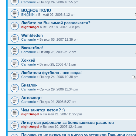
Camomile
» Пн апр 24, 2006 10:55 pm
ВОДНОЕ ПОЛО
EN@KIN
» Вт май 02, 2006 8:12 am
Любите ли Вы зимой развлекатся?
nightAngel
» Вс ноя 18, 2007 5:08 pm
Wimbledon
Camomile
» Вт июл 03, 2007 12:39 pm
Баскетбол!
Camomile
» Пт апр 28, 2006 3:12 pm
Хоккей
Camomile
» Вт апр 25, 2006 4:41 pm
Любители футбола - все сюда!
Camomile
» Пн апр 24, 2006 10:38 pm
Биатлон
Camomile
» Ср ноя 29, 2006 11:34 pm
Автоспорт
Camomile
» Пн дек 04, 2006 5:27 pm
Чем занятся летом? :)
nightAngel
» Пн май 21, 2007 11:22 pm
Литву оштрафовали за болельщиков-расистов
nightAngel
» Вс июн 10, 2007 12:41 am
Плющенко не включен в число участников Гран-при сезон