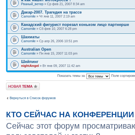
Рваный_ветер
» Ср фев 21, 2007 8:34 am
Дакар-2007. Трагедия на трассе
Camomile
» Чт янв 11, 2007 2:19 am
Канадский фигурист порезал коньком лицо партнерше
Camomile
» Сб фев 10, 2007 6:28 pm
Шахматы
Camomile
» Ср апр 26, 2006 10:51 pm
Australian Open
Camomile
» Пн янв 15, 2007 11:03 pm
Шейпинг
nightAngel
» Вт янв 09, 2007 11:42 am
Показать темы за:
Поле сортиров
Новая тема
Вернуться в Список форумов
КТО СЕЙЧАС НА КОНФЕРЕНЦИИ
Сейчас этот форум просматриваю