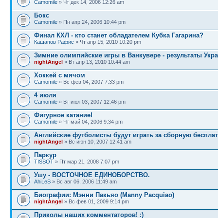
Camomile
» Чт дек 14, 2006 12:26 am
Бокс
Camomile
» Пн апр 24, 2006 10:44 pm
Финал КХЛ - кто станет обладателем Кубка Гагарина?
Кашапов Рафис
» Чт апр 15, 2010 10:20 pm
Зимние олимпийские игры в Ванкувере - результаты Укр
nightAngel
» Вт апр 13, 2010 10:44 am
Хоккей с мячом
Camomile
» Вс фев 04, 2007 7:33 pm
4 июля
Camomile
» Вт июл 03, 2007 12:46 pm
Фигурное катание!
Camomile
» Чт май 04, 2006 9:34 pm
Английские футболисты будут играть за сборную беспла
nightAngel
» Вс июн 10, 2007 12:41 am
Паркур
TISSOT
» Пт мар 21, 2008 7:07 pm
Ушу - ВОСТОЧНОЕ ЕДИНОБОРСТВО.
AhiLeS
» Вс авг 06, 2006 11:49 am
Биографии: Мэнни Пакьяо (Manny Pacquiao)
nightAngel
» Вс фев 01, 2009 9:14 pm
Приколы наших комментаторов! :)