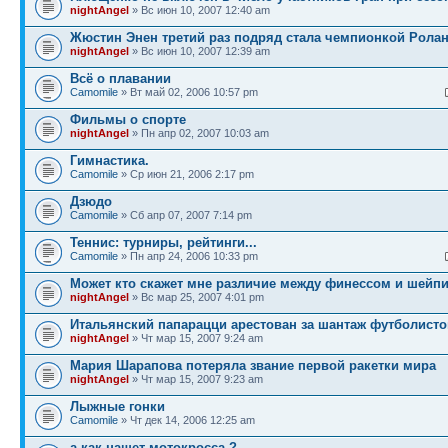
nightAngel
» Вс июн 10, 2007 12:40 am
Жюстин Энен третий раз подряд стала чемпионкой Ролан
nightAngel
» Вс июн 10, 2007 12:39 am
Всё о плавании
Camomile
» Вт май 02, 2006 10:57 pm
Фильмы о спорте
nightAngel
» Пн апр 02, 2007 10:03 am
Гимнастика.
Camomile
» Ср июн 21, 2006 2:17 pm
Дзюдо
Camomile
» Сб апр 07, 2007 7:14 pm
Теннис: турниры, рейтинги...
Camomile
» Пн апр 24, 2006 10:33 pm
Может кто скажет мне различие между финессом и шейп
nightAngel
» Вс мар 25, 2007 4:01 pm
Итальянский папарацци арестован за шантаж футболисто
nightAngel
» Чт мар 15, 2007 9:24 am
Мария Шарапова потеряла звание первой ракетки мира
nightAngel
» Чт мар 15, 2007 9:23 am
Лыжные гонки
Camomile
» Чт дек 14, 2006 12:25 am
а как нашет мотокросса ?