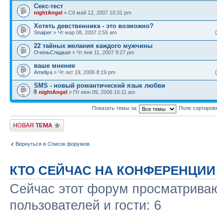
Секс-тест
nightAngel
» Сб май 12, 2007 10:31 pm
Хотеть девственника - это возможно?
Snaiper
» Чт мар 08, 2007 2:55 am
22 тайных желания каждого мужчины
ОченьСладкая
» Чт янв 11, 2007 9:27 pm
ваше мнение
Ameliya
» Чт окт 19, 2006 8:19 pm
SMS - новый романтический язык любви
nightAngel
» Пт июн 09, 2006 10:11 am
Показать темы за:
Поле сортиров
Новая тема
Вернуться в Список форумов
КТО СЕЙЧАС НА КОНФЕРЕНЦИИ
Сейчас этот форум просматриваю
пользователей и гости: 6