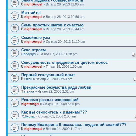
Знаки зодиака - совместимость
nightAngel
» Вс апр 28, 2013 11:06 am
Мечтайте!
nightAngel
» Вс апр 28, 2013 10:56 am
Семь простых шагов к счастью
nightAngel
» Вс апр 28, 2013 10:44 am
Семейные узы
nightAngel
» Ср мар 20, 2013 11:10 pm
Секс втроем
Candylips
» Вт ноя 07, 2006 11:38 pm
Сексуальность определяется цветом волос
nightAngel
» Пт авг 18, 2006 1:30 pm
Первый сексуальный опыт
Окси
» Чт апр 20, 2006 7:53 pm
Прекрасные безумства ради любви.
Татьяна
» Чт сен 22, 2005 2:31 pm
Реклама разных извращений
nightAngel
» Сб дек 19, 2009 8:05 pm
Как вы относитесь к изменам???
716kotiat
» Ср мар 01, 2006 2:06 am
Почему Екатерина II оказалась неудачной свахой???
nightAngel
» Вт ноя 24, 2009 1:17 pm