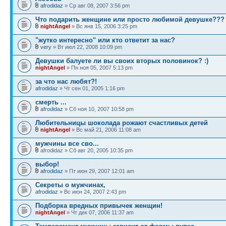
afrodidaz
» Ср авг 08, 2007 3:56 pm
Что подарить женщине или просто любимой девушке???
nightAngel
» Вс янв 15, 2006 3:25 pm
"жутко интересно" или кто ответит за нас?
very
» Вт июл 22, 2008 10:09 pm
Девушки балуете ли вы своих вторых половинок? :)
nightAngel
» Пн ноя 05, 2007 5:13 pm
за что нас любят?!
afrodidaz
» Чт сен 01, 2005 1:16 pm
смерть ...
afrodidaz
» Сб ноя 10, 2007 10:58 pm
Любительницы шоколада рожают счастливых детей
nightAngel
» Вс май 21, 2006 11:08 am
мужчины все сво...
afrodidaz » Сб авг 20, 2005 10:35 pm
выбор!
afrodidaz
» Пт июн 29, 2007 12:01 am
Секреты о мужчинах,
afrodidaz
» Вс июн 24, 2007 2:43 pm
Подборка вредных привычек женщин!
nightAngel
» Чт дек 07, 2006 11:37 am