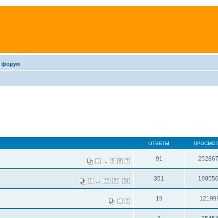
 форум
ОТВЕТЫ
ПРОСМО
91
25286
...
1
5
6
7
351
19055
...
1
22
23
24
19
12199
1
2