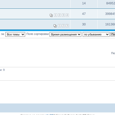
14
8495
47
39984
1
2
3
4
30
16136
1
2
3
 за:
Поле сортировки
Пе
и: 9