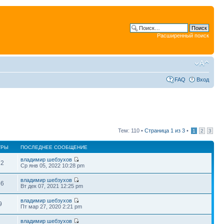
Расширенный поиск
FAQ
Вход
Тем: 110 •
Страница
1
из
3
•
1
2
3
ТРЫ
ПОСЛЕДНЕЕ СООБЩЕНИЕ
владимир шебзухов
72
Ср янв 05, 2022 10:28 pm
владимир шебзухов
66
Вт дек 07, 2021 12:25 pm
владимир шебзухов
9
Пт мар 27, 2020 2:21 pm
владимир шебзухов