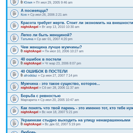
Юлия
» Пт июл 29, 2005 9:46 am
А посмеяцца?
Ксю
» Ср июл 26, 2006 2:21 am
Красота требует жертв. Стоит ли экономить на внешност
nightAngel
» Вт апр 13, 2010 10:30 am
Легко ли быть женщиной?
Татьяна
» Ср авг 01, 2007 4:20 pm
Чем женщина лучше мужчины?
nightAngel
» Пн июл 10, 2006 10:27 am
40 ошибок в постели
nightAngel
» Чт мар 23, 2006 8:07 pm
40 ОШИБОК В ПОСТЕЛИ
afrodidaz
» Ср июн 27, 2007 7:14 pm
Мужчина - это такое существо, которое...
nightAngel
» Сб окт 28, 2006 11:37 am
Борьба с ревностью
Маргарита » Ср июл 20, 2005 10:47 am
Как понять что твой парень - это именно тот, кто тебе ну
nightAngel
» Вс ноя 18, 2007 5:21 pm
Украинкам стыдно выходить на улицу ненакрашенными
nightAngel
» Вс дек 02, 2007 5:19 pm
Любовь