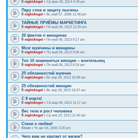
nightAngel
» Ср фев 26, 2014 6:48 pm
Пару слов в защиту лысины
nightAngel
» Вс май 07, 2006 12:48 pm
ТАЙНЫЕ ПРИЁМЫ МАРКЕТИНГА
nightAngel
» Пн май 06, 2013 12:55 pm
20 фактов о женщинах
nightAngel
» Пн май 06, 2013 9:17 am
Мозг мужчины и женщины
nightAngel
» Пн май 06, 2013 9:06 am
Топ 10 знаменитых женщин – воительниц
nightAngel
» Пн май 06, 2013 8:18 am
25 обязанностей мужчин
nightAngel
» Вс апр 28, 2013 10:48 am
25 обязанностей женщин
nightAngel
» Вс апр 28, 2013 10:47 am
С 8 марта!
nightAngel
» Сб мар 09, 2013 11:17 am
Вес тела и рост человека
nightAngel
» Ср янв 23, 2013 11:40 am
Стихи о любви!
Юлия
» Чт авг 04, 2005 3:26 pm
Чего вам не хватает от жизни?