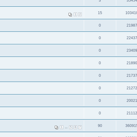
3
3545
15
10341
1
2
0
2198
0
2243
0
2340
0
2189
0
2173
0
2127
0
2002
0
2111
90
36091
...
1
5
6
7