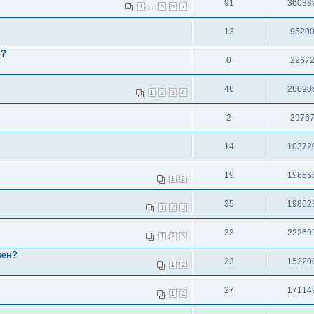
91
36038
...
1
5
6
7
13
9529
и?
0
2267
46
26690
1
2
3
4
2
2976
14
10372
19
19665
1
2
35
19862
1
2
3
33
22269
1
2
3
жен?
23
15220
1
2
27
17114
1
2