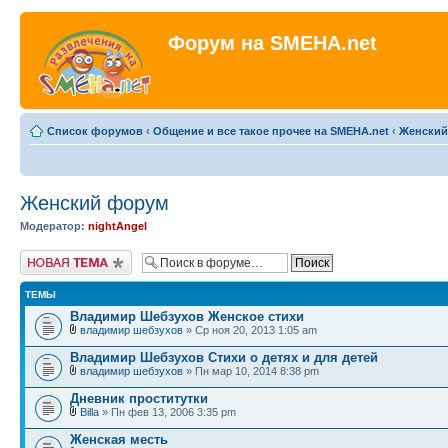
Форум на SMEHA.net
Список форумов
‹
Общение и все такое прочее на SMEHA.net
‹
Женский
Женский форум
Модератор:
nightAngel
Новая тема
ТЕМЫ
Владимир Шебзухов Женское стихи
владимир шебзухов
» Ср ноя 20, 2013 1:05 am
Владимир Шебзухов Стихи о детях и для детей
владимир шебзухов
» Пн мар 10, 2014 8:38 pm
Дневник проститутки
Billa
» Пн фев 13, 2006 3:35 pm
Женская месть