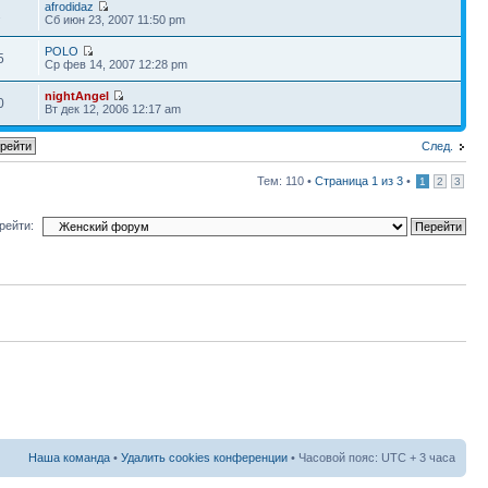
afrodidaz
2
Сб июн 23, 2007 11:50 pm
POLO
5
Ср фев 14, 2007 12:28 pm
nightAngel
0
Вт дек 12, 2006 12:17 am
След.
Тем: 110 •
Страница
1
из
3
•
1
2
3
рейти:
Наша команда
•
Удалить cookies конференции
• Часовой пояс: UTC + 3 часа