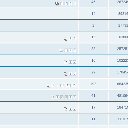
45
26724
1
2
3
4
14
8921
1
2773
15
10380
1
2
38
25725
1
2
3
16
10222
1
2
29
17045
1
2
192
68423
...
1
11
12
13
61
48109
1
2
3
4
5
17
18471
1
2
11
6816