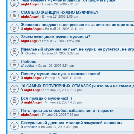
Темперамент мужчины зависит от формы пупка
nightAngel
» Пн июн 26, 2006 2:31 pm
СКОЛЬКО ЖЕНЩИН НУЖНО МУЖЧИНЕ?
nightAngel
» Вт янв 17, 2006 1:05 pm
Женщины впадают в депрессию из-за низкого авторитета.
nightAngel
» Вс май 21, 2006 11:11 am
Зачем женщинам нужны мужчины?
nightAngel
» Вт янв 17, 2006 12:57 pm
Идеальный мужчина не пьет, не курит, не ругается, не игр
~Gorillaz~ » Вс май 14, 2006 2:37 pm
Любовь
afrodidaz
» Ср авг 08, 2007 3:54 pm
Почему мужчинам нужна женская талия!
nightAngel
» Вт апр 18, 2006 1:13 pm
10 САМЫХ ПОПУЛЯРHЫХ ОТМАЗОК (и что они на самом де
nightAngel
» Чт мар 23, 2006 7:57 pm
Вся правда о мужчинах! :)
nightAngel
» Чт июн 21, 2007 4:35 pm
Пять простых способов избавления от перхоти
nightAngel
» Пн апр 03, 2006 7:52 pm
Сексуальный дневник молодой замужней женщины
afrodidaz
» Вс июн 24, 2007 3:29 pm