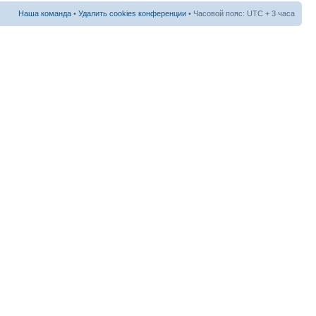
Наша команда
•
Удалить cookies конференции
• Часовой пояс: UTC + 3 часа