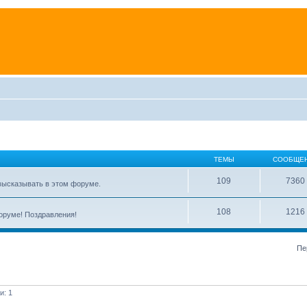
ТЕМЫ
СООБЩЕ
109
7360
высказывать в этом форуме.
108
1216
форуме! Поздравления!
Пе
и: 1