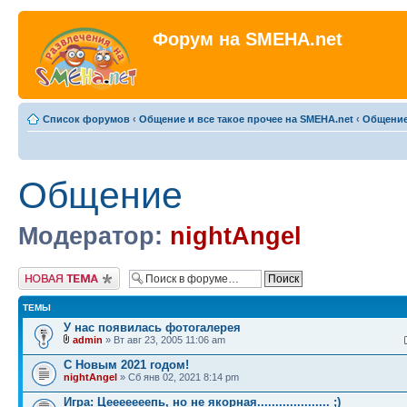
Форум на SMEHA.net
Список форумов
‹
Общение и все такое прочее на SMEHA.net
‹
Общени
Общение
Модератор:
nightAngel
Новая тема
ТЕМЫ
У нас появилась фотогалерея
admin
» Вт авг 23, 2005 11:06 am
С Новым 2021 годом!
nightAngel
» Сб янв 02, 2021 8:14 pm
Игра: Цeeeeeeепь, но не якорная.................... ;)