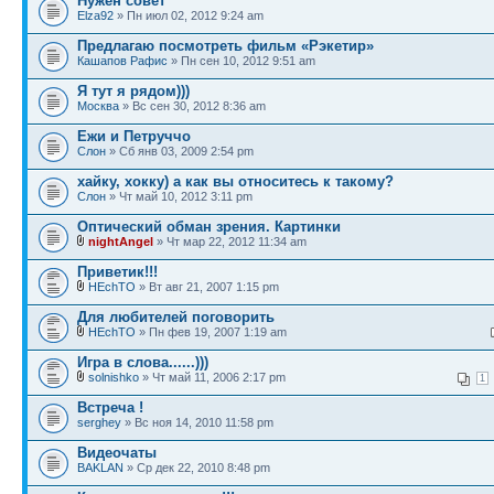
Нужен совет
Elza92
» Пн июл 02, 2012 9:24 am
Предлагаю посмотреть фильм «Рэкетир»
Кашапов Рафис
» Пн сен 10, 2012 9:51 am
Я тут я рядом)))
Москва
» Вс сен 30, 2012 8:36 am
Ежи и Петруччо
Слон
» Сб янв 03, 2009 2:54 pm
хайку, хокку) а как вы относитесь к такому?
Слон
» Чт май 10, 2012 3:11 pm
Оптический обман зрения. Картинки
nightAngel
» Чт мар 22, 2012 11:34 am
Приветик!!!
HEchTO
» Вт авг 21, 2007 1:15 pm
Для любителей поговорить
HEchTO
» Пн фев 19, 2007 1:19 am
Игра в слова......)))
solnishko
» Чт май 11, 2006 2:17 pm
1
Встреча !
serghey
» Вс ноя 14, 2010 11:58 pm
Видеочаты
BAKLAN
» Ср дек 22, 2010 8:48 pm