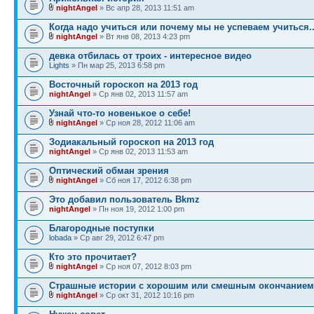
nightAngel
» Вс апр 28, 2013 11:51 am
Когда надо учиться или почему мы не успеваем учиться..
nightAngel
» Вт янв 08, 2013 4:23 pm
девка отбилась от троих - интересное видео
Lights
» Пн мар 25, 2013 6:58 pm
Восточный гороскоп на 2013 год
nightAngel
» Ср янв 02, 2013 11:57 am
Узнай что-то новенькое о себе!
nightAngel
» Ср ноя 28, 2012 11:06 am
Зодиакальный гороскоп на 2013 год
nightAngel
» Ср янв 02, 2013 11:53 am
Оптический обман зрения
nightAngel
» Сб ноя 17, 2012 6:38 pm
Это добавил пользователь Bkmz
nightAngel
» Пн ноя 19, 2012 1:00 pm
Благородные поступки
lobada
» Ср авг 29, 2012 6:47 pm
Кто это прочитает?
nightAngel
» Ср ноя 07, 2012 8:03 pm
Страшные истории с хорошим или смешным окончанием
nightAngel
» Ср окт 31, 2012 10:16 pm