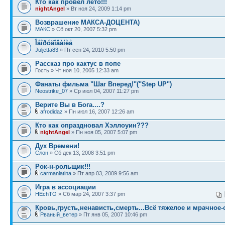
Кто как провел лето!!!
nightAngel
» Вт ноя 24, 2009 1:14 pm
Возврашение МАКСА-ДОЦЕНТА)
МАКС
» Сб окт 20, 2007 5:32 pm
Îáîðóäîâàíèå
Juljetta83
» Пт сен 24, 2010 5:50 pm
Рассказ про кактус в попе
Гость » Чт ноя 10, 2005 12:33 am
Фанаты фильма "Шаг Вперед!"("Step UP")
Neostrike_07
» Ср июл 04, 2007 11:27 pm
Верите Вы в Бога....?
afrodidaz
» Пн июл 16, 2007 12:26 am
Кто как опраздновал Хэллоуин???
nightAngel
» Пн ноя 05, 2007 5:07 pm
Дух Времени!
Слон
» Сб дек 13, 2008 3:51 pm
Рок-н-рольщик!!!
carmanlatina
» Пт апр 03, 2009 9:56 am
Игра в ассоциации
HEchTO
» Сб мар 24, 2007 3:37 pm
Кровь,грусть,ненависть,смерть...Всё тяжелое и мрачное-
Рваный_ветер
» Пт янв 05, 2007 10:46 pm