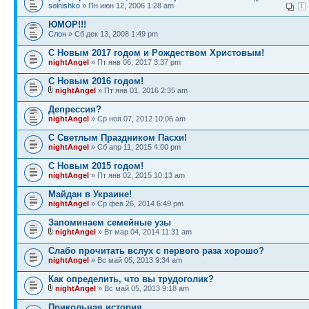
solnishko
» Пн июн 12, 2006 1:28 am
1
ЮМОР!!!
Слон
» Сб дек 13, 2008 1:49 pm
С Новым 2017 годом и Рождеством Христовым!
nightAngel
» Пт янв 06, 2017 3:37 pm
С Новым 2016 годом!
nightAngel
» Пт янв 01, 2016 2:35 am
Депрессия?
nightAngel
» Ср ноя 07, 2012 10:06 am
С Светлым Праздником Пасхи!
nightAngel
» Сб апр 11, 2015 4:00 pm
С Новым 2015 годом!
nightAngel
» Пт янв 02, 2015 10:13 am
Майдан в Украине!
nightAngel
» Ср фев 26, 2014 6:49 pm
Запоминаем семейные узы
nightAngel
» Вт мар 04, 2014 11:31 am
Слабо прочитать вслух с первого раза хорошо?
nightAngel
» Вс май 05, 2013 9:34 am
Как определить, что вы трудоголик?
nightAngel
» Вс май 05, 2013 9:18 am
Прикольная история