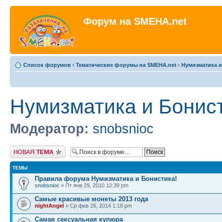
Форум на SMEHA.net
Список форумов
‹
Тематические форумы на SMEHA.net
‹
Нумизматика и
Нумизматика и Бонис
Модератор:
snobsnioc
Новая тема
ТЕМЫ
Правила форума Нумизматика и Бонистика!
snobsnioc
» Пт янв 29, 2010 12:39 pm
Самые красивые монеты 2013 года
nightAngel
» Ср фев 26, 2014 1:18 pm
Самая сексуальная купюра