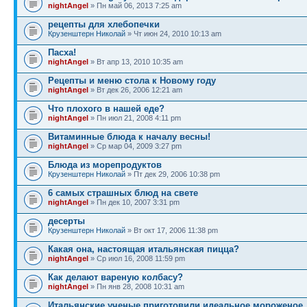
nightAngel
» Пн май 06, 2013 7:25 am
рецепты для хлебопечки
Крузенштерн Николай
» Чт июн 24, 2010 10:13 am
Пасха!
nightAngel
» Вт апр 13, 2010 10:35 am
Рецепты и меню стола к Новому году
nightAngel
» Вт дек 26, 2006 12:21 am
Что плохого в нашей еде?
nightAngel
» Пн июл 21, 2008 4:11 pm
Витаминные блюда к началу весны!
nightAngel
» Ср мар 04, 2009 3:27 pm
Блюда из морепродуктов
Крузенштерн Николай
» Пт дек 29, 2006 10:38 pm
6 самых страшных блюд на свете
nightAngel
» Пн дек 10, 2007 3:31 pm
десерты
Крузенштерн Николай
» Вт окт 17, 2006 11:38 pm
Какая она, настоящая итальянская пицца?
nightAngel
» Ср июл 16, 2008 11:59 pm
Как делают вареную колбасу?
nightAngel
» Пн янв 28, 2008 10:31 am
Итальянские ученые приготовили идеальное мороженое