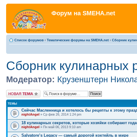
Форум на SMEHA.net
Список форумов
‹
Тематические форумы на SMEHA.net
‹
Сборник кули
Сборник кулинарных 
Модератор:
Крузенштерн Никол
Новая тема
ТЕМЫ
Сейчас Масленница и хотелось бы рецепты к этому праз
nightAngel
» Ср фев 26, 2014 1:24 pm
18 кулинарных секретов, которые хозяйки собирают год
nightAngel
» Пн май 06, 2013 9:10 am
Salvatore’s Legacy — самый дорогой коктейль в мире