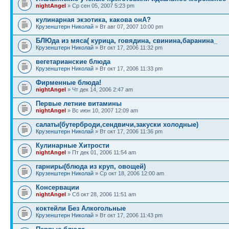
nightAngel
» Ср сен 05, 2007 5:23 pm
кулинарная экзотика, какова онА?
Крузенштерн Николай
» Вт авг 07, 2007 10:00 pm
БЛЮда из мяса( курица, говядина, свинина,баранина_
Крузенштерн Николай
» Вт окт 17, 2006 11:32 pm
вегетарианские блюда
Крузенштерн Николай
» Вт окт 17, 2006 11:33 pm
Фирменные блюда!
nightAngel
» Чт дек 14, 2006 2:47 am
Первые летние витамины
nightAngel
» Вс июн 10, 2007 12:09 am
салаты(бутерброди,сендвичи,закуски холодные)
Крузенштерн Николай
» Вт окт 17, 2006 11:36 pm
Кулинарные Хитрости
nightAngel
» Пт дек 01, 2006 11:54 am
гарниры(блюда из круп, овощей)
Крузенштерн Николай
» Ср окт 18, 2006 12:00 am
Консервации
nightAngel
» Сб окт 28, 2006 11:51 am
коктейли Без Алкогольные
Крузенштерн Николай
» Вт окт 17, 2006 11:43 pm