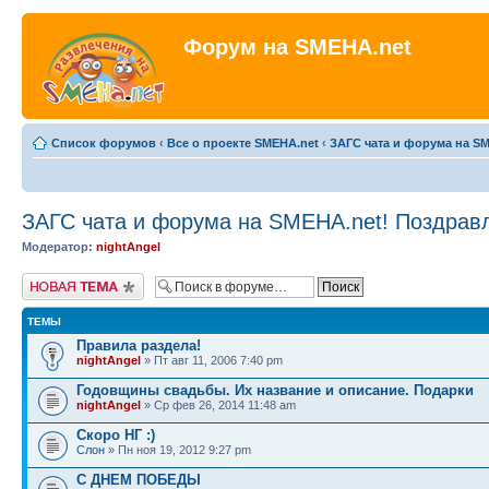
Форум на SMEHA.net
Список форумов
‹
Все о проекте SMEHA.net
‹
ЗАГС чата и форума на S
ЗАГС чата и форума на SMEHA.net! Поздрав
Модератор:
nightAngel
Новая тема
ТЕМЫ
Правила раздела!
nightAngel
» Пт авг 11, 2006 7:40 pm
Годовщины свадьбы. Их название и описание. Подарки
nightAngel
» Ср фев 26, 2014 11:48 am
Скоро НГ :)
Слон
» Пн ноя 19, 2012 9:27 pm
С ДНЕМ ПОБЕДЫ