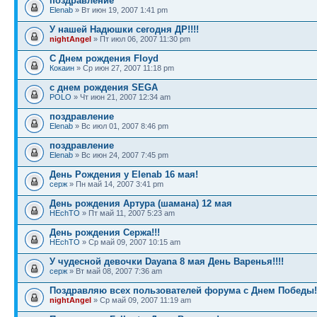
поздравление
Elenab
» Вт июн 19, 2007 1:41 pm
У нашей Надюшки сегодня ДР!!!!
nightAngel
» Пт июл 06, 2007 11:30 pm
С Днем рождения Floyd
Кокаин
» Ср июн 27, 2007 11:18 pm
с днем рождения SEGA
POLO
» Чт июн 21, 2007 12:34 am
поздравление
Elenab
» Вс июл 01, 2007 8:46 pm
поздравление
Elenab
» Вс июн 24, 2007 7:45 pm
День Рождения у Elenab 16 мая!
серж
» Пн май 14, 2007 3:41 pm
День рождения Артура (шамана) 12 мая
HEchTO
» Пт май 11, 2007 5:23 am
День рождения Сержа!!!
HEchTO
» Ср май 09, 2007 10:15 am
У чудесной девочки Dayana 8 мая День Варенья!!!!
серж
» Вт май 08, 2007 7:36 am
Поздравляю всех пользователей форума с Днем Победы!
nightAngel
» Ср май 09, 2007 11:19 am