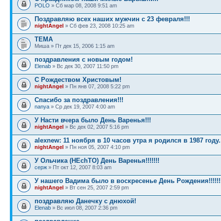
POLO
» Сб мар 08, 2008 9:51 am
Поздравляю всех наших мужчин с 23 февраля!!!
nightAngel
» Сб фев 23, 2008 10:25 am
ТЕМА
Миша » Пт дек 15, 2006 1:15 am
поздравления с новым годом!
Elenab
» Вс дек 30, 2007 11:50 pm
С Рождеством Христовым!
nightAngel
» Пн янв 07, 2008 5:22 pm
Спасибо за поздравления!!!
nanya
» Ср дек 19, 2007 4:00 am
У Насти вчера было День Варенья!!!
nightAngel
» Вс дек 02, 2007 5:16 pm
alexnew: 11 ноября в 10 часов утра я родился в 1987 году.
nightAngel
» Пн ноя 05, 2007 4:10 pm
У Ольчика (HEchTO) День Варенья!!!!!!!
серж
» Пт окт 12, 2007 8:03 am
У нашего Вадима было в воскресенье День Рождения!!!!!!
nightAngel
» Вт сен 25, 2007 2:59 pm
поздравляю Данечку с днюхой!
Elenab
» Вс июл 08, 2007 2:36 pm