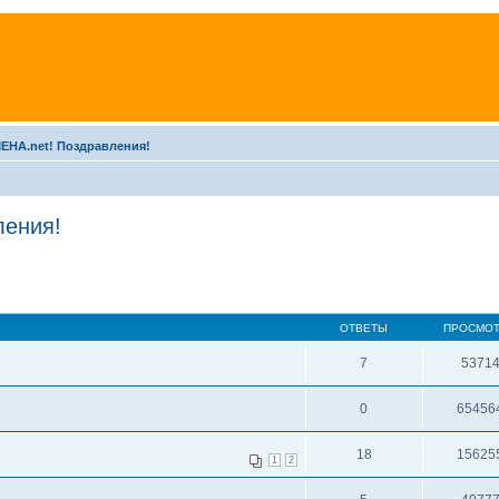
MEHA.net! Поздравления!
ления!
ОТВЕТЫ
ПРОСМО
7
5371
0
65456
18
15625
1
2