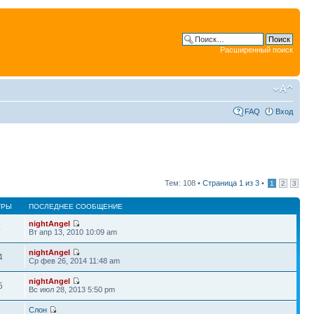
Расширенный поиск
FAQ
Вход
Тем: 108 •
Страница
1
из
3
•
1
2
3
ТРЫ
ПОСЛЕДНЕЕ СООБЩЕНИЕ
nightAngel
4
Вт апр 13, 2010 10:09 am
nightAngel
4
Ср фев 26, 2014 11:48 am
nightAngel
5
Вс июл 28, 2013 5:50 pm
Слон