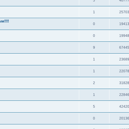
5
4077
1
2570
м!!!!
0
1941
0
1994
9
6744
1
2368
1
2207
2
3182
1
2284
5
4242
0
2013