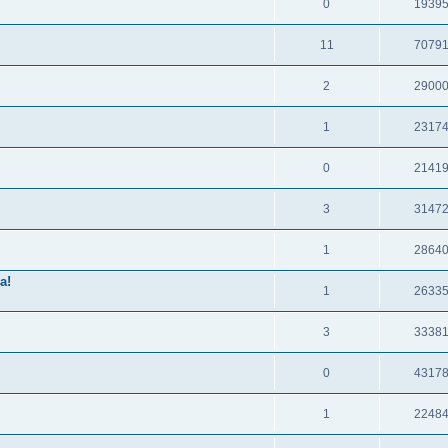
0
1939
11
7079
2
2900
1
2317
0
2141
3
3147
1
2864
а!
1
2633
3
3338
0
4317
1
2248