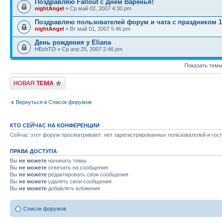
Поздравляю Fallout с Днем Варенья!
nightAngel
» Ср май 02, 2007 4:30 pm
Поздравляю пользователей форум и чата с праздником 1 
nightAngel
» Вт май 01, 2007 5:46 pm
День рождения у Eliana
HEchTO
» Ср апр 25, 2007 2:46 pm
Показать темы
Новая тема
Вернуться в Список форумов
КТО СЕЙЧАС НА КОНФЕРЕНЦИИ
Сейчас этот форум просматривают: нет зарегистрированных пользователей и гост
ПРАВА ДОСТУПА
Вы
не можете
начинать темы
Вы
не можете
отвечать на сообщения
Вы
не можете
редактировать свои сообщения
Вы
не можете
удалять свои сообщения
Вы
не можете
добавлять вложения
Список форумов