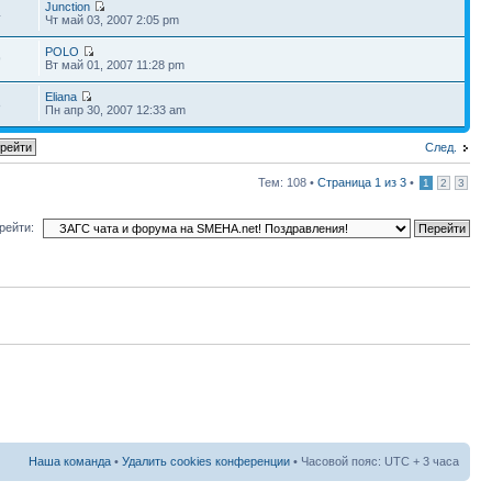
Junction
4
Чт май 03, 2007 2:05 pm
POLO
9
Вт май 01, 2007 11:28 pm
Eliana
8
Пн апр 30, 2007 12:33 am
След.
Тем: 108 •
Страница
1
из
3
•
1
2
3
рейти:
Наша команда
•
Удалить cookies конференции
• Часовой пояс: UTC + 3 часа