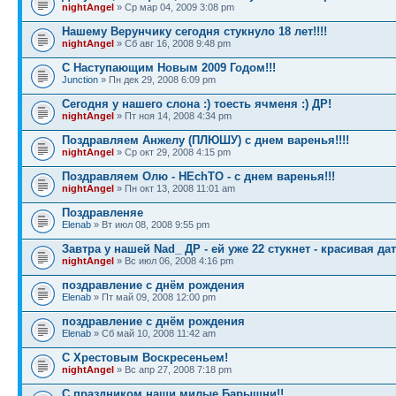
nightAngel
» Ср мар 04, 2009 3:08 pm
Нашему Верунчику сегодня стукнуло 18 лет!!!!
nightAngel
» Сб авг 16, 2008 9:48 pm
С Наступающим Новым 2009 Годом!!!
Junction
» Пн дек 29, 2008 6:09 pm
Сегодня у нашего слона :) тоесть ячменя :) ДР!
nightAngel
» Пт ноя 14, 2008 4:34 pm
Поздравляем Анжелу (ПЛЮШУ) с днем варенья!!!!
nightAngel
» Ср окт 29, 2008 4:15 pm
Поздравляем Олю - HEchTO - с днем варенья!!!
nightAngel
» Пн окт 13, 2008 11:01 am
Поздравленяе
Elenab
» Вт июл 08, 2008 9:55 pm
Завтра у нашей Nad_ ДР - ей уже 22 стукнет - красивая дат
nightAngel
» Вс июл 06, 2008 4:16 pm
поздравление с днём рождения
Elenab
» Пт май 09, 2008 12:00 pm
поздравление с днём рождения
Elenab
» Сб май 10, 2008 11:42 am
С Хрестовым Воскресеньем!
nightAngel
» Вс апр 27, 2008 7:18 pm
С праздником наши милые Барышни!!