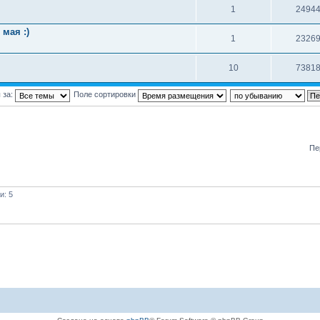
1
2494
мая :)
1
2326
10
7381
 за:
Поле сортировки
Пе
и: 5