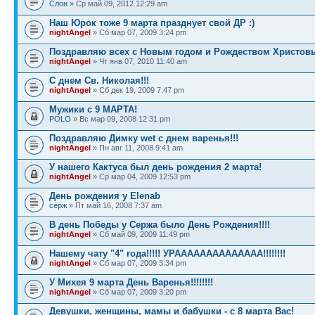
Слон
» Ср май 09, 2012 12:29 am
Наш Юрок тоже 9 марта празднует свой ДР :)
nightAngel
» Сб мар 07, 2009 3:24 pm
Поздравляю всех с Новым годом и Рождеством Христовы
nightAngel
» Чт янв 07, 2010 11:40 am
С днем Св. Николая!!!
nightAngel
» Сб дек 19, 2009 7:47 pm
Мужики с 9 МАРТА!
POLO
» Вс мар 09, 2008 12:31 pm
Поздравляю Димку wet с днем варенья!!!
nightAngel
» Пн авг 11, 2008 9:41 am
У нашего Кактуса был день рождения 2 марта!
nightAngel
» Ср мар 04, 2009 12:53 pm
День рождения у Elenab
серж
» Пт май 16, 2008 7:37 am
В день Победы у Сержа было День Рождения!!!!
nightAngel
» Сб май 09, 2009 11:49 pm
Нашему чату "4" года!!!!! УРАААААААААААААА!!!!!!!!
nightAngel
» Сб мар 07, 2009 3:34 pm
У Михея 9 марта День Варенья!!!!!!!!
nightAngel
» Сб мар 07, 2009 3:20 pm
Девушки, женщины, мамы и бабушки - с 8 марта Вас!