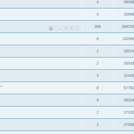
4
3809
3
3208
306
28425
...
1
19
20
21
8
24266
2
2851
2
2654
3
3144
..
8
5778
9
5820
2
2732
2
2750