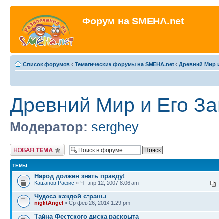
Форум на SMEHA.net
Список форумов
‹
Тематические форумы на SMEHA.net
‹
Древний Мир и
Древний Мир и Его За
Модератор:
serghey
Новая тема
ТЕМЫ
Народ должен знать правду!
Кашапов Рафис
» Чт апр 12, 2007 8:06 am
Чудеса каждой страны
nightAngel
» Ср фев 26, 2014 1:29 pm
Тайна Фестского диска раскрыта