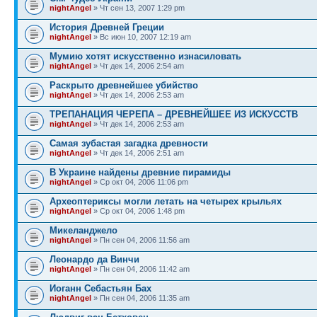
nightAngel
» Чт сен 13, 2007 1:29 pm
История Древней Греции
nightAngel
» Вс июн 10, 2007 12:19 am
Мумию хотят искусственно изнасиловать
nightAngel
» Чт дек 14, 2006 2:54 am
Раскрыто древнейшее убийство
nightAngel
» Чт дек 14, 2006 2:53 am
ТРЕПАНАЦИЯ ЧЕРЕПА – ДРЕВНЕЙШЕЕ ИЗ ИСКУССТВ
nightAngel
» Чт дек 14, 2006 2:53 am
Самая зубастая загадка древности
nightAngel
» Чт дек 14, 2006 2:51 am
В Украине найдены древние пирамиды
nightAngel
» Ср окт 04, 2006 11:06 pm
Археоптериксы могли летать на четырех крыльях
nightAngel
» Ср окт 04, 2006 1:48 pm
Микеланджело
nightAngel
» Пн сен 04, 2006 11:56 am
Леонардо да Винчи
nightAngel
» Пн сен 04, 2006 11:42 am
Иоганн Себастьян Бах
nightAngel
» Пн сен 04, 2006 11:35 am