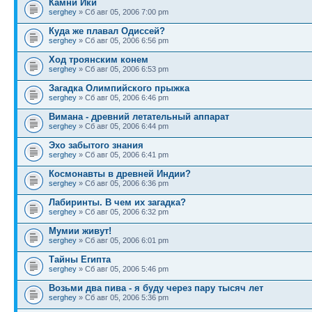
Камни Ики
serghey
» Сб авг 05, 2006 7:00 pm
Куда же плавал Одиссей?
serghey
» Сб авг 05, 2006 6:56 pm
Ход троянским конем
serghey
» Сб авг 05, 2006 6:53 pm
Загадка Олимпийского прыжка
serghey
» Сб авг 05, 2006 6:46 pm
Вимана - древний летательный аппарат
serghey
» Сб авг 05, 2006 6:44 pm
Эхо забытого знания
serghey
» Сб авг 05, 2006 6:41 pm
Космонавты в древней Индии?
serghey
» Сб авг 05, 2006 6:36 pm
Лабиринты. В чем их загадка?
serghey
» Сб авг 05, 2006 6:32 pm
Мумии живут!
serghey
» Сб авг 05, 2006 6:01 pm
Тайны Египта
serghey
» Сб авг 05, 2006 5:46 pm
Возьми два пива - я буду через пару тысяч лет
serghey
» Сб авг 05, 2006 5:36 pm