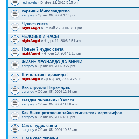
rednaxela
» Вт фев 12, 2013 5:15 pm
картины Микеланджело
serghey
» Ср авг 09, 2006 3:40 pm
Чудеса света
nightAngel
» Пт май 26, 2006 3:31 pm
ЧЕЛОВЕК И ЧАСЫ
nightAngel
» Чт дек 14, 2006 2:54 am
Новые 7 чудес света
nightAngel
» Чт сен 13, 2007 1:18 pm
ЖИЗНЬ ЛЕОНАРДО ДА ВИНЧИ
serghey
» Ср авг 09, 2006 3:22 pm
Египетские пирамиды!
nightAngel
» Ср мар 04, 2009 3:23 pm
Как строили Пирамиды.
serghey
» Сб авг 05, 2006 12:36 pm
загадка пирамиды Хеопса
serghey
» Сб авг 05, 2006 11:58 am
Как была разгадана тайна египетских иероглифов
serghey
» Сб авг 05, 2006 6:05 pm
Семь чудес света
serghey
» Сб авг 05, 2006 10:52 am
Сім чудес України