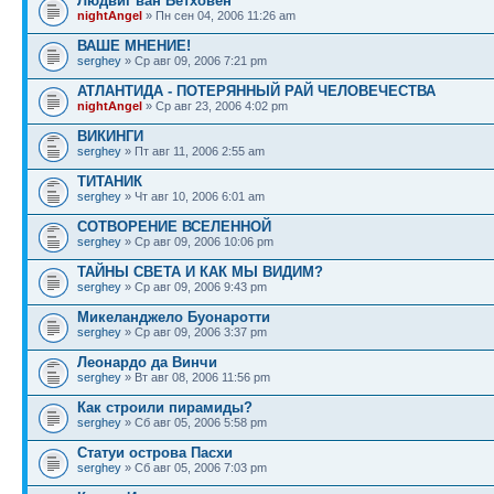
Людвиг ван Бетховен
nightAngel
» Пн сен 04, 2006 11:26 am
ВАШЕ МНЕНИЕ!
serghey
» Ср авг 09, 2006 7:21 pm
АТЛАНТИДА - ПОТЕРЯННЫЙ РАЙ ЧЕЛОВЕЧЕСТВА
nightAngel
» Ср авг 23, 2006 4:02 pm
ВИКИНГИ
serghey
» Пт авг 11, 2006 2:55 am
ТИТАНИК
serghey
» Чт авг 10, 2006 6:01 am
СОТВОРЕНИЕ ВСЕЛЕННОЙ
serghey
» Ср авг 09, 2006 10:06 pm
ТАЙНЫ СВЕТА И КАК МЫ ВИДИМ?
serghey
» Ср авг 09, 2006 9:43 pm
Микеланджело Буонаротти
serghey
» Ср авг 09, 2006 3:37 pm
Леонардо да Винчи
serghey
» Вт авг 08, 2006 11:56 pm
Как строили пирамиды?
serghey
» Сб авг 05, 2006 5:58 pm
Статуи острова Пасхи
serghey
» Сб авг 05, 2006 7:03 pm