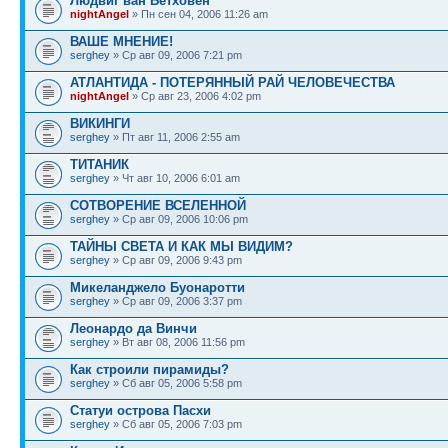
Людвиг ван Бетховен
nightAngel
» Пн сен 04, 2006 11:26 am
ВАШЕ МНЕНИЕ!
serghey
» Ср авг 09, 2006 7:21 pm
АТЛАНТИДА - ПОТЕРЯННЫЙ РАЙ ЧЕЛОВЕЧЕСТВА
nightAngel
» Ср авг 23, 2006 4:02 pm
ВИКИНГИ
serghey
» Пт авг 11, 2006 2:55 am
ТИТАНИК
serghey
» Чт авг 10, 2006 6:01 am
СОТВОРЕНИЕ ВСЕЛЕННОЙ
serghey
» Ср авг 09, 2006 10:06 pm
ТАЙНЫ СВЕТА И КАК МЫ ВИДИМ?
serghey
» Ср авг 09, 2006 9:43 pm
Микеланджело Буонаротти
serghey
» Ср авг 09, 2006 3:37 pm
Леонардо да Винчи
serghey
» Вт авг 08, 2006 11:56 pm
Как строили пирамиды?
serghey
» Сб авг 05, 2006 5:58 pm
Статуи острова Пасхи
serghey
» Сб авг 05, 2006 7:03 pm