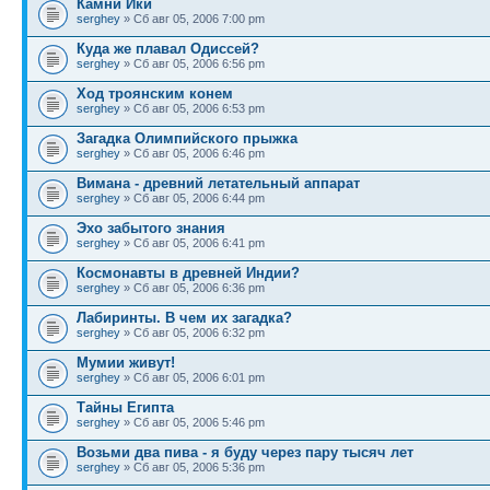
Камни Ики
serghey
» Сб авг 05, 2006 7:00 pm
Куда же плавал Одиссей?
serghey
» Сб авг 05, 2006 6:56 pm
Ход троянским конем
serghey
» Сб авг 05, 2006 6:53 pm
Загадка Олимпийского прыжка
serghey
» Сб авг 05, 2006 6:46 pm
Вимана - древний летательный аппарат
serghey
» Сб авг 05, 2006 6:44 pm
Эхо забытого знания
serghey
» Сб авг 05, 2006 6:41 pm
Космонавты в древней Индии?
serghey
» Сб авг 05, 2006 6:36 pm
Лабиринты. В чем их загадка?
serghey
» Сб авг 05, 2006 6:32 pm
Мумии живут!
serghey
» Сб авг 05, 2006 6:01 pm
Тайны Египта
serghey
» Сб авг 05, 2006 5:46 pm
Возьми два пива - я буду через пару тысяч лет
serghey
» Сб авг 05, 2006 5:36 pm