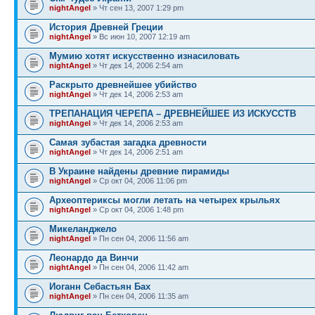
nightAngel
» Чт сен 13, 2007 1:29 pm
История Древней Греции
nightAngel
» Вс июн 10, 2007 12:19 am
Мумию хотят искусственно изнасиловать
nightAngel
» Чт дек 14, 2006 2:54 am
Раскрыто древнейшее убийство
nightAngel
» Чт дек 14, 2006 2:53 am
ТРЕПАНАЦИЯ ЧЕРЕПА – ДРЕВНЕЙШЕЕ ИЗ ИСКУССТВ
nightAngel
» Чт дек 14, 2006 2:53 am
Самая зубастая загадка древности
nightAngel
» Чт дек 14, 2006 2:51 am
В Украине найдены древние пирамиды
nightAngel
» Ср окт 04, 2006 11:06 pm
Археоптериксы могли летать на четырех крыльях
nightAngel
» Ср окт 04, 2006 1:48 pm
Микеланджело
nightAngel
» Пн сен 04, 2006 11:56 am
Леонардо да Винчи
nightAngel
» Пн сен 04, 2006 11:42 am
Иоганн Себастьян Бах
nightAngel
» Пн сен 04, 2006 11:35 am