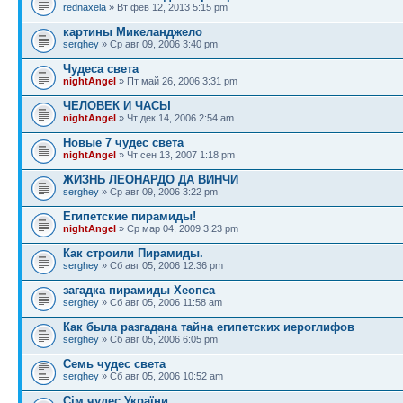
rednaxela
» Вт фев 12, 2013 5:15 pm
картины Микеланджело
serghey
» Ср авг 09, 2006 3:40 pm
Чудеса света
nightAngel
» Пт май 26, 2006 3:31 pm
ЧЕЛОВЕК И ЧАСЫ
nightAngel
» Чт дек 14, 2006 2:54 am
Новые 7 чудес света
nightAngel
» Чт сен 13, 2007 1:18 pm
ЖИЗНЬ ЛЕОНАРДО ДА ВИНЧИ
serghey
» Ср авг 09, 2006 3:22 pm
Египетские пирамиды!
nightAngel
» Ср мар 04, 2009 3:23 pm
Как строили Пирамиды.
serghey
» Сб авг 05, 2006 12:36 pm
загадка пирамиды Хеопса
serghey
» Сб авг 05, 2006 11:58 am
Как была разгадана тайна египетских иероглифов
serghey
» Сб авг 05, 2006 6:05 pm
Семь чудес света
serghey
» Сб авг 05, 2006 10:52 am
Сім чудес України