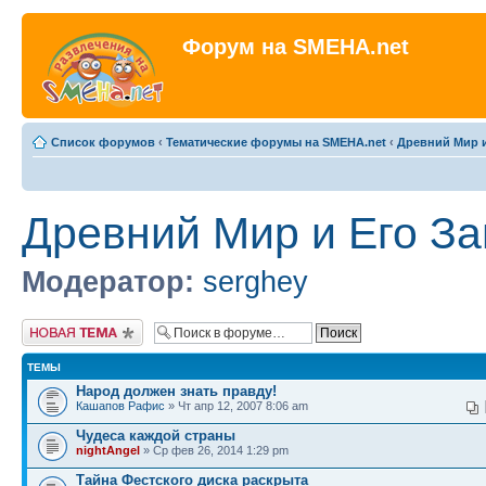
Форум на SMEHA.net
Список форумов
‹
Тематические форумы на SMEHA.net
‹
Древний Мир и
Древний Мир и Его За
Модератор:
serghey
Новая тема
ТЕМЫ
Народ должен знать правду!
Кашапов Рафис
» Чт апр 12, 2007 8:06 am
Чудеса каждой страны
nightAngel
» Ср фев 26, 2014 1:29 pm
Тайна Фестского диска раскрыта