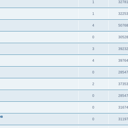
1
3278
1
3225
4
5076
0
3052
3
3923
4
3976
0
2854
2
3735
0
2854
0
3167
ев
0
3119