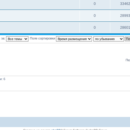
0
3346
0
2899
0
2860
 за:
Поле сортировки
Пе
и: 6