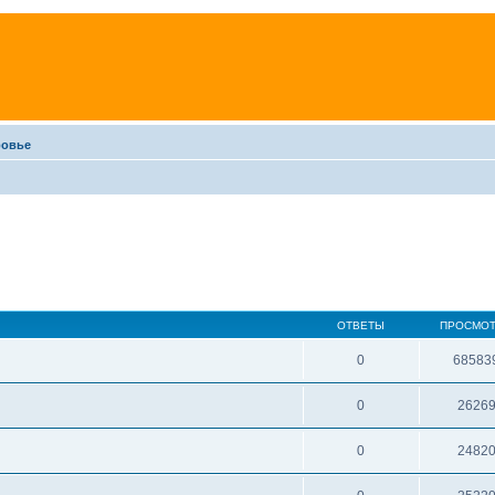
ровье
ОТВЕТЫ
ПРОСМО
0
68583
0
2626
0
2482