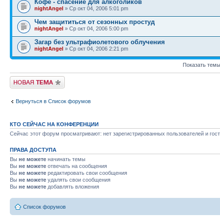
Кофе - спасение для алкоголиков
nightAngel
» Ср окт 04, 2006 5:01 pm
Чем защититься от сезонных простуд
nightAngel
» Ср окт 04, 2006 5:00 pm
Загар без ультрафиолетового облучения
nightAngel
» Ср окт 04, 2006 2:21 pm
Показать темы
Новая тема
Вернуться в Список форумов
КТО СЕЙЧАС НА КОНФЕРЕНЦИИ
Сейчас этот форум просматривают: нет зарегистрированных пользователей и гост
ПРАВА ДОСТУПА
Вы
не можете
начинать темы
Вы
не можете
отвечать на сообщения
Вы
не можете
редактировать свои сообщения
Вы
не можете
удалять свои сообщения
Вы
не можете
добавлять вложения
Список форумов