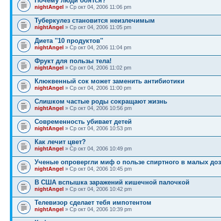
Почему люди боятся?
nightAngel
» Ср окт 04, 2006 11:06 pm
Туберкулез становится неизлечимым
nightAngel
» Ср окт 04, 2006 11:05 pm
Диета ''10 продуктов''
nightAngel
» Ср окт 04, 2006 11:04 pm
Фрукт для пользы тела!
nightAngel
» Ср окт 04, 2006 11:02 pm
Клюквенный сок может заменить антибиотики
nightAngel
» Ср окт 04, 2006 11:00 pm
Слишком частые роды сокращают жизнь
nightAngel
» Ср окт 04, 2006 10:56 pm
Современность убивает детей
nightAngel
» Ср окт 04, 2006 10:53 pm
Как лечит цвет?
nightAngel
» Ср окт 04, 2006 10:49 pm
Ученые опровергли миф о пользе спиртного в малых доз
nightAngel
» Ср окт 04, 2006 10:45 pm
В США вспышка заражений кишечной палочкой
nightAngel
» Ср окт 04, 2006 10:42 pm
Телевизор сделает тебя импотентом
nightAngel
» Ср окт 04, 2006 10:39 pm