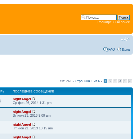
Расширенный поиск
FAQ
Вход
Тем: 261 •
Страница
1
из
6
•
1
2
3
4
5
6
ТРЫ
ПОСЛЕДНЕЕ СООБЩЕНИЕ
nightAngel
9
Ср фев 26, 2014 1:31 pm
nightAngel
9
Вт июл 23, 2013 9:09 am
nightAngel
0
Пт июн 21, 2013 10:15 am
nightAngel