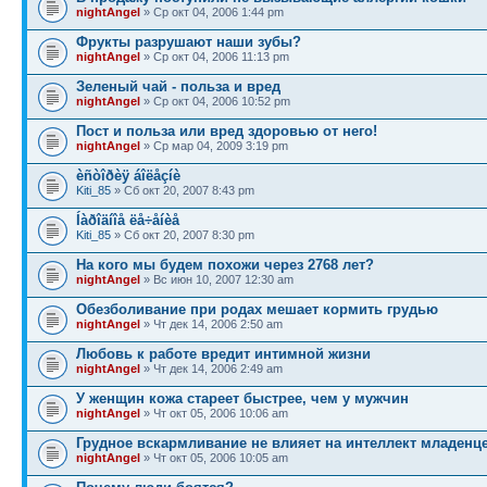
nightAngel
» Ср окт 04, 2006 1:44 pm
Фрукты разрушают наши зубы?
nightAngel
» Ср окт 04, 2006 11:13 pm
Зеленый чай - польза и вред
nightAngel
» Ср окт 04, 2006 10:52 pm
Пост и польза или вред здоровью от него!
nightAngel
» Ср мар 04, 2009 3:19 pm
èñòîðèÿ áîëåçíè
Kiti_85
» Сб окт 20, 2007 8:43 pm
Íàðîäíîå ëå÷åíèå
Kiti_85
» Сб окт 20, 2007 8:30 pm
На кого мы будем похожи через 2768 лет?
nightAngel
» Вс июн 10, 2007 12:30 am
Обезболивание при родах мешает кормить грудью
nightAngel
» Чт дек 14, 2006 2:50 am
Любовь к работе вредит интимной жизни
nightAngel
» Чт дек 14, 2006 2:49 am
У женщин кожа стареет быстрее, чем у мужчин
nightAngel
» Чт окт 05, 2006 10:06 am
Грудное вскармливание не влияет на интеллект младенц
nightAngel
» Чт окт 05, 2006 10:05 am