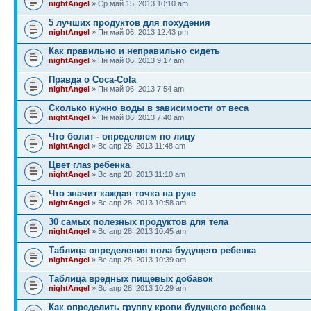
nightAngel
» Ср май 15, 2013 10:10 am
5 лучших продуктов для похудения
nightAngel
» Пн май 06, 2013 12:43 pm
Как правильно и неправильно сидеть
nightAngel
» Пн май 06, 2013 9:17 am
Правда о Coca-Cola
nightAngel
» Пн май 06, 2013 7:54 am
Сколько нужно воды в зависимости от веса
nightAngel
» Пн май 06, 2013 7:40 am
Что болит - определяем по лицу
nightAngel
» Вс апр 28, 2013 11:48 am
Цвет глаз ребенка
nightAngel
» Вс апр 28, 2013 11:10 am
Что значит каждая точка на руке
nightAngel
» Вс апр 28, 2013 10:58 am
30 самых полезных продуктов для тела
nightAngel
» Вс апр 28, 2013 10:45 am
Таблица определения пола будущего ребенка
nightAngel
» Вс апр 28, 2013 10:39 am
Таблица вредных пищевых добавок
nightAngel
» Вс апр 28, 2013 10:29 am
Как определить группу крови будущего ребенка