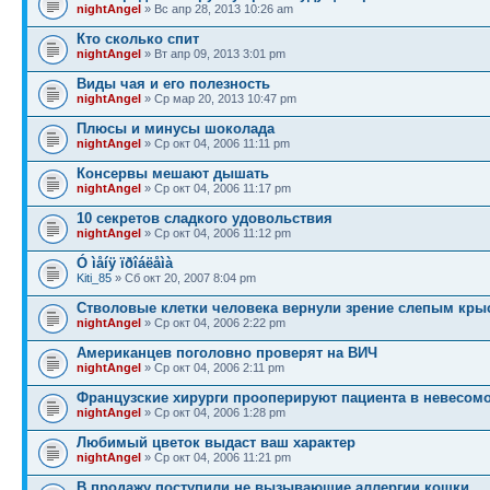
nightAngel
» Вс апр 28, 2013 10:26 am
Кто сколько спит
nightAngel
» Вт апр 09, 2013 3:01 pm
Виды чая и его полезность
nightAngel
» Ср мар 20, 2013 10:47 pm
Плюсы и минусы шоколада
nightAngel
» Ср окт 04, 2006 11:11 pm
Консервы мешают дышать
nightAngel
» Ср окт 04, 2006 11:17 pm
10 секретов сладкого удовольствия
nightAngel
» Ср окт 04, 2006 11:12 pm
Ó ìåíÿ ïðîáëåìà
Kiti_85
» Сб окт 20, 2007 8:04 pm
Стволовые клетки человека вернули зрение слепым кры
nightAngel
» Ср окт 04, 2006 2:22 pm
Американцев поголовно проверят на ВИЧ
nightAngel
» Ср окт 04, 2006 2:11 pm
Французские хирурги прооперируют пациента в невесом
nightAngel
» Ср окт 04, 2006 1:28 pm
Любимый цветок выдаст ваш характер
nightAngel
» Ср окт 04, 2006 11:21 pm
В продажу поступили не вызывающие аллергии кошки