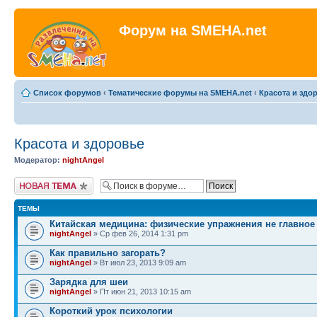
Форум на SMEHA.net
Список форумов
‹
Тематические форумы на SMEHA.net
‹
Красота и здо
Красота и здоровье
Модератор:
nightAngel
Новая тема
ТЕМЫ
Китайская медицина: физические упражнения не главное
nightAngel
» Ср фев 26, 2014 1:31 pm
Как правильно загорать?
nightAngel
» Вт июл 23, 2013 9:09 am
Зарядка для шеи
nightAngel
» Пт июн 21, 2013 10:15 am
Короткий урок психологии