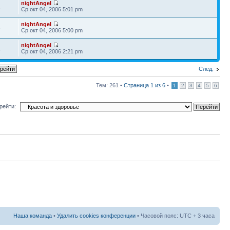
nightAngel
2
Ср окт 04, 2006 5:01 pm
nightAngel
3
Ср окт 04, 2006 5:00 pm
nightAngel
1
Ср окт 04, 2006 2:21 pm
След.
Тем: 261 •
Страница
1
из
6
•
1
2
3
4
5
6
рейти:
Наша команда
•
Удалить cookies конференции
• Часовой пояс: UTC + 3 часа