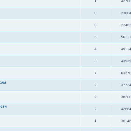
1
4270
0
2360
0
2248
5
5611
4
4911
3
4393
7
6337
сам
2
3772
2
3820
ости
2
4268
1
3614