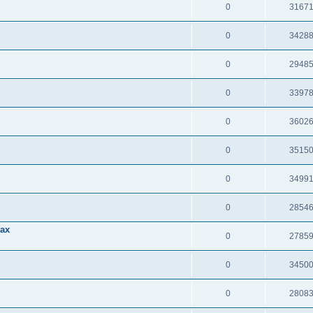
0
3167
0
3428
0
2948
0
3397
0
3602
0
3515
0
3499
0
2854
ах
0
2785
0
3450
0
2808