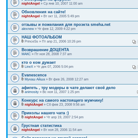
nightAngel
» Ср янв 10, 2007 11:00 am
Обновления на сайте!
nightAngel
» Вт окт 11, 2005 5:49 pm
отзывы и пожелания для проэкта smeha.net
alexnew
» Чт фев 12, 2009 4:22 pm
НАШ ФОТОАЛЬБОМ
PrinceSs » Пт апр 21, 2006 10:26 pm
Возврашение ДОЦЕНТА
МАКС
» Пт ноя 28, 2008 7:37 am
кто о ком думает
LineX
» Чт дек 07, 2006 5:04 pm
Evanescence
Мукаш Айша
» Вт фев 26, 2008 12:27 am
афигеть , тру модеры в чате делают своё дело
animosity
» Вс ноя 11, 2007 1:25 pm
Конкурс на самого настоящего мужчину!
nightAngel
» Сб фев 23, 2008 9:56 am
Приколы нашего чата :)
nightAngel
» Чт апр 19, 2007 2:54 pm
Грустная статистика
nightAngel
» Вт ноя 28, 2006 11:54 am