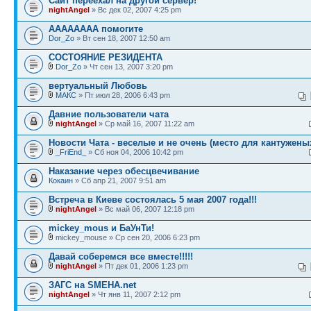
Сайт переехал на другой сервер!
nightAngel
» Вс дек 02, 2007 4:25 pm
АААААААА помогите
Dor_Zo
» Вт сен 18, 2007 12:50 am
СОСТОЯНИЕ РЕЗИДЕНТА
Dor_Zo
» Чт сен 13, 2007 3:20 pm
вертуальный Любовь
МАКС
» Пт июл 28, 2006 6:43 pm
Давние пользователи чата
nightAngel
» Ср май 16, 2007 11:22 am
Новости Чата - веселые и не очень (место для кантужены
_FriEnd_
» Сб ноя 04, 2006 10:42 pm
Наказание через обесцвечивание
Кокаин
» Сб апр 21, 2007 9:51 am
Встреча в Киеве состоялась 5 мая 2007 года!!!
nightAngel
» Вс май 06, 2007 12:18 pm
mickey_mous и БаУнТи!
mickey_mouse » Ср сен 20, 2006 6:23 pm
Давай соберемся все вместе!!!!!
nightAngel
» Пт дек 01, 2006 1:23 pm
ЗАГС на SMEHA.net
nightAngel
» Чт янв 11, 2007 2:12 pm