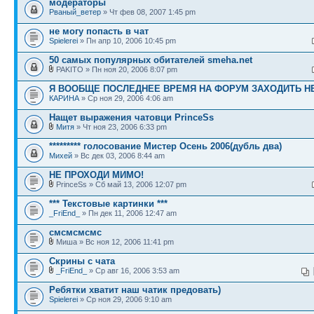
модераторы
Рваный_ветер
» Чт фев 08, 2007 1:45 pm
не могу попасть в чат
Spielerei
» Пн апр 10, 2006 10:45 pm
50 самых популярных обитателей smeha.net
PAKITO » Пн ноя 20, 2006 8:07 pm
Я ВООБЩЕ ПОСЛЕДНЕЕ ВРЕМЯ НА ФОРУМ ЗАХОДИТЬ НЕ
КАРИНА
» Ср ноя 29, 2006 4:06 am
Нащет выражения чатовци PrinceSs
Митя
» Чт ноя 23, 2006 6:33 pm
********* голосование Мистер Осень 2006(дубль два)
Михей
» Вс дек 03, 2006 8:44 am
НЕ ПРОХОДИ МИМО!
PrinceSs » Сб май 13, 2006 12:07 pm
*** Текстовые картинки ***
_FriEnd_
» Пн дек 11, 2006 12:47 am
смсмсмсмс
Миша » Вс ноя 12, 2006 11:41 pm
Скрины с чата
_FriEnd_
» Ср авг 16, 2006 3:53 am
Ребятки хватит наш чатик предовать)
Spielerei
» Ср ноя 29, 2006 9:10 am