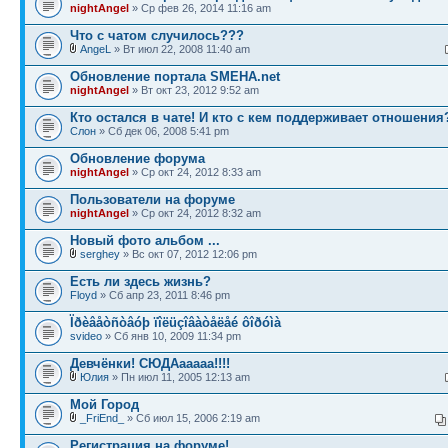
nightAngel
» Ср фев 26, 2014 11:16 am
Что с чатом случилось???
AngeL
» Вт июл 22, 2008 11:40 am
Обновление портала SMEHA.net
nightAngel
» Вт окт 23, 2012 9:52 am
Кто остался в чате! И кто с кем поддерживает отношения
Слон
» Сб дек 06, 2008 5:41 pm
Обновление форума
nightAngel
» Ср окт 24, 2012 8:33 am
Пользователи на форуме
nightAngel
» Ср окт 24, 2012 8:32 am
Новый фото альбом ...
serghey
» Вс окт 07, 2012 12:06 pm
Есть ли здесь жизнь?
Floyd
» Сб апр 23, 2011 8:46 pm
Ïðèâåòñòâóþ ïîëüçîâàòåëåé ôîðóìà
svideo
» Сб янв 10, 2009 11:34 pm
Девчёнки! СЮДАааааа!!!!
Юлия
» Пн июл 11, 2005 12:13 am
Мой Город
_FriEnd_
» Сб июл 15, 2006 2:19 am
Регистрация на форуме!