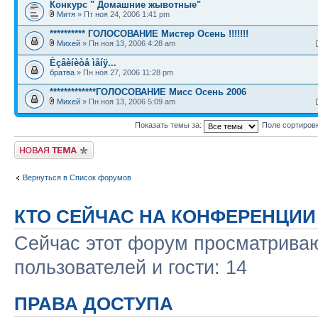
Конкурс " Домашние жывотные"
Митя
» Пт ноя 24, 2006 1:41 pm
********** ГОЛОСОВАНИЕ Мистер Осень !!!!!!!
Михей
» Пн ноя 13, 2006 4:28 am
Èçâèíèòå ìåíÿ...
братва
» Пн ноя 27, 2006 11:28 pm
*************ГОЛОСОВАНИЕ Мисс Осень 2006
Михей
» Пн ноя 13, 2006 5:09 am
Показать темы за:
Поле сортиров
Новая тема
Вернуться в Список форумов
КТО СЕЙЧАС НА КОНФЕРЕНЦИИ
Сейчас этот форум просматриваю
пользователей и гости: 14
ПРАВА ДОСТУПА