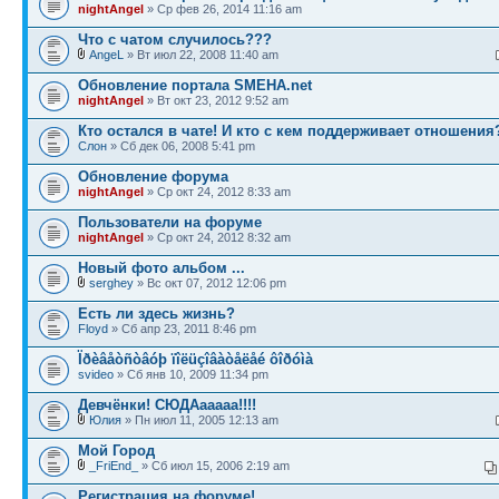
nightAngel
» Ср фев 26, 2014 11:16 am
Что с чатом случилось???
AngeL
» Вт июл 22, 2008 11:40 am
Обновление портала SMEHA.net
nightAngel
» Вт окт 23, 2012 9:52 am
Кто остался в чате! И кто с кем поддерживает отношения
Слон
» Сб дек 06, 2008 5:41 pm
Обновление форума
nightAngel
» Ср окт 24, 2012 8:33 am
Пользователи на форуме
nightAngel
» Ср окт 24, 2012 8:32 am
Новый фото альбом ...
serghey
» Вс окт 07, 2012 12:06 pm
Есть ли здесь жизнь?
Floyd
» Сб апр 23, 2011 8:46 pm
Ïðèâåòñòâóþ ïîëüçîâàòåëåé ôîðóìà
svideo
» Сб янв 10, 2009 11:34 pm
Девчёнки! СЮДАааааа!!!!
Юлия
» Пн июл 11, 2005 12:13 am
Мой Город
_FriEnd_
» Сб июл 15, 2006 2:19 am
Регистрация на форуме!