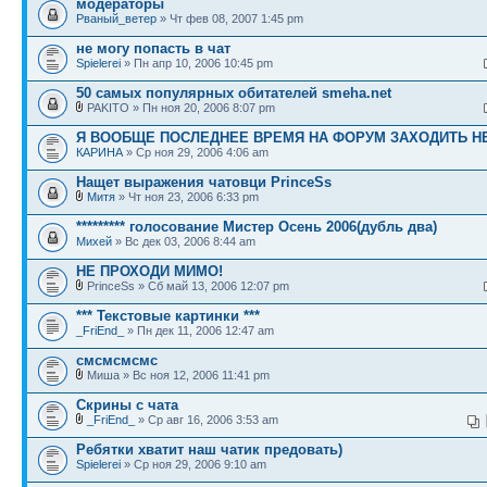
модераторы
Рваный_ветер
» Чт фев 08, 2007 1:45 pm
не могу попасть в чат
Spielerei
» Пн апр 10, 2006 10:45 pm
50 самых популярных обитателей smeha.net
PAKITO » Пн ноя 20, 2006 8:07 pm
Я ВООБЩЕ ПОСЛЕДНЕЕ ВРЕМЯ НА ФОРУМ ЗАХОДИТЬ НЕ
КАРИНА
» Ср ноя 29, 2006 4:06 am
Нащет выражения чатовци PrinceSs
Митя
» Чт ноя 23, 2006 6:33 pm
********* голосование Мистер Осень 2006(дубль два)
Михей
» Вс дек 03, 2006 8:44 am
НЕ ПРОХОДИ МИМО!
PrinceSs » Сб май 13, 2006 12:07 pm
*** Текстовые картинки ***
_FriEnd_
» Пн дек 11, 2006 12:47 am
смсмсмсмс
Миша » Вс ноя 12, 2006 11:41 pm
Скрины с чата
_FriEnd_
» Ср авг 16, 2006 3:53 am
Ребятки хватит наш чатик предовать)
Spielerei
» Ср ноя 29, 2006 9:10 am