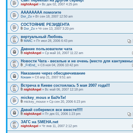
Сайт переехал на другой сервер!
nightAngel
» Вс дек 02, 2007 4:25 pm
АААААААА помогите
Dor_Zo
» Вт сен 18, 2007 12:50 am
СОСТОЯНИЕ РЕЗИДЕНТА
Dor_Zo
» Чт сен 13, 2007 3:20 pm
вертуальный Любовь
МАКС
» Пт июл 28, 2006 6:43 pm
Давние пользователи чата
nightAngel
» Ср май 16, 2007 11:22 am
Новости Чата - веселые и не очень (место для кантужены
_FriEnd_
» Сб ноя 04, 2006 10:42 pm
Наказание через обесцвечивание
Кокаин
» Сб апр 21, 2007 9:51 am
Встреча в Киеве состоялась 5 мая 2007 года!!!
nightAngel
» Вс май 06, 2007 12:18 pm
mickey_mous и БаУнТи!
mickey_mouse » Ср сен 20, 2006 6:23 pm
Давай соберемся все вместе!!!!!
nightAngel
» Пт дек 01, 2006 1:23 pm
ЗАГС на SMEHA.net
nightAngel
» Чт янв 11, 2007 2:12 pm