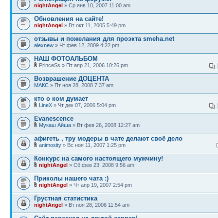
nightAngel
» Ср янв 10, 2007 11:00 am
Обновления на сайте!
nightAngel
» Вт окт 11, 2005 5:49 pm
отзывы и пожелания для проэкта smeha.net
alexnew
» Чт фев 12, 2009 4:22 pm
НАШ ФОТОАЛЬБОМ
PrinceSs » Пт апр 21, 2006 10:26 pm
Возврашение ДОЦЕНТА
МАКС
» Пт ноя 28, 2008 7:37 am
кто о ком думает
LineX
» Чт дек 07, 2006 5:04 pm
Evanescence
Мукаш Айша
» Вт фев 26, 2008 12:27 am
афигеть , тру модеры в чате делают своё дело
animosity
» Вс ноя 11, 2007 1:25 pm
Конкурс на самого настоящего мужчину!
nightAngel
» Сб фев 23, 2008 9:56 am
Приколы нашего чата :)
nightAngel
» Чт апр 19, 2007 2:54 pm
Грустная статистика
nightAngel
» Вт ноя 28, 2006 11:54 am