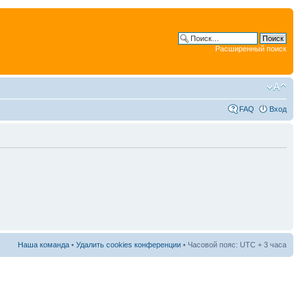
Расширенный поиск
FAQ
Вход
Наша команда
•
Удалить cookies конференции
• Часовой пояс: UTC + 3 часа