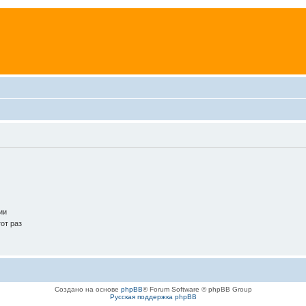
ии
от раз
Создано на основе
phpBB
® Forum Software © phpBB Group
Русская поддержка phpBB