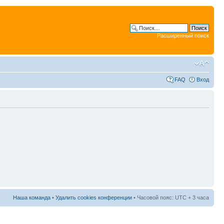
Расширенный поиск
FAQ
Вход
Наша команда
•
Удалить cookies конференции
• Часовой пояс: UTC + 3 часа