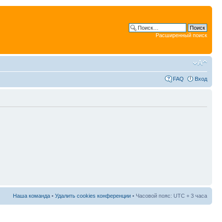
Расширенный поиск
FAQ
Вход
Наша команда
•
Удалить cookies конференции
• Часовой пояс: UTC + 3 часа