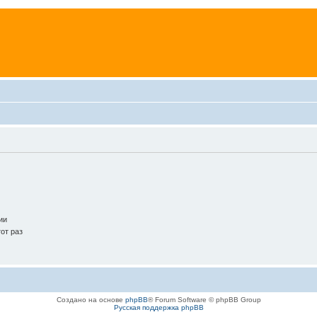
ии
от раз
Создано на основе
phpBB
® Forum Software © phpBB Group
Русская поддержка phpBB