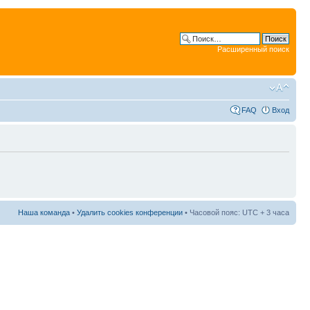
Расширенный поиск
FAQ
Вход
Наша команда
•
Удалить cookies конференции
• Часовой пояс: UTC + 3 часа