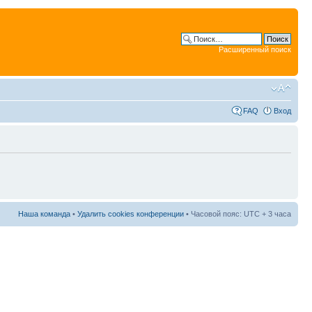
Расширенный поиск
FAQ
Вход
Наша команда
•
Удалить cookies конференции
• Часовой пояс: UTC + 3 часа