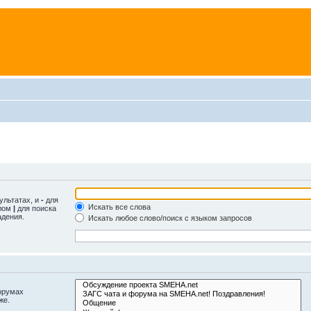
ультатах, и
-
для
Искать все слова
олом
|
для поиска
адения.
Искать любое слово/поиск с языком запросов
орумах
же.