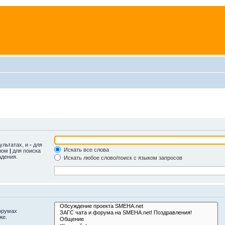
ультатах, и
-
для
Искать все слова
олом
|
для поиска
адения.
Искать любое слово/поиск с языком запросов
орумах
же.