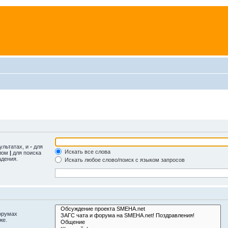
ультатах, и
-
для
Искать все слова
олом
|
для поиска
адения.
Искать любое слово/поиск с языком запросов
орумах
же.