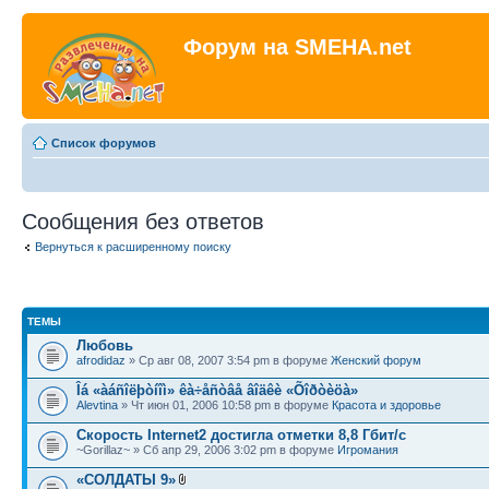
Форум на SMEHA.net
Список форумов
Сообщения без ответов
Вернуться к расширенному поиску
ТЕМЫ
Любовь
afrodidaz
» Ср авг 08, 2007 3:54 pm в форуме
Женский форум
Îá «àáñîëþòíîì» êà÷åñòâå âîäêè «Õîðòèöà»
Alevtina
» Чт июн 01, 2006 10:58 pm в форуме
Красота и здоровье
Скорость Internet2 достигла отметки 8,8 Гбит/с
~Gorillaz~ » Сб апр 29, 2006 3:02 pm в форуме
Игромания
«СОЛДАТЫ 9»