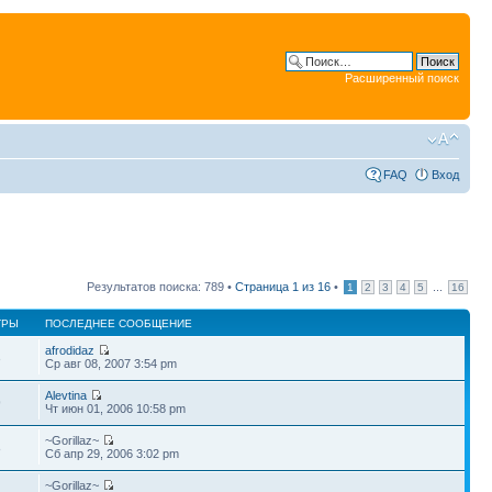
Расширенный поиск
FAQ
Вход
Результатов поиска: 789 •
Страница
1
из
16
•
...
1
2
3
4
5
16
ТРЫ
ПОСЛЕДНЕЕ СООБЩЕНИЕ
afrodidaz
3
Ср авг 08, 2007 3:54 pm
Alevtina
9
Чт июн 01, 2006 10:58 pm
~Gorillaz~
8
Сб апр 29, 2006 3:02 pm
~Gorillaz~