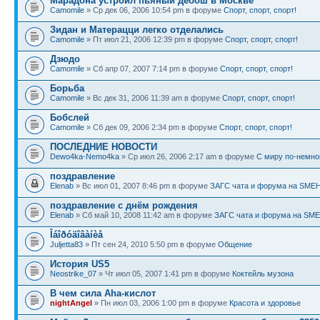
Марадона устроил пьяный дебош в Москве
Camomile
» Ср дек 06, 2006 10:54 pm в форуме
Спорт, спорт, спорт!
Зидан и Матерацци легко отделались
Camomile
» Пт июл 21, 2006 12:39 pm в форуме
Спорт, спорт, спорт!
Дзюдо
Camomile
» Сб апр 07, 2007 7:14 pm в форуме
Спорт, спорт, спорт!
Борьба
Camomile
» Вс дек 31, 2006 11:39 am в форуме
Спорт, спорт, спорт!
Бобслей
Camomile
» Сб дек 09, 2006 2:34 pm в форуме
Спорт, спорт, спорт!
ПОСЛЕДНИЕ НОВОСТИ
Dewo4ka-Nemo4ka
» Ср июл 26, 2006 2:17 am в форуме
С миру по-немно
поздравление
Elenab
» Вс июл 01, 2007 8:46 pm в форуме
ЗАГС чата и форума на SMEH
поздравление с днём рождения
Elenab
» Сб май 10, 2008 11:42 am в форуме
ЗАГС чата и форума на SME
Îáîðóäîâàíèå
Juljetta83
» Пт сен 24, 2010 5:50 pm в форуме
Общение
История US5
Neostrike_07
» Чт июл 05, 2007 1:41 pm в форуме
Коктейль музона
В чем сила Aha-кислот
nightAngel
» Пн июл 03, 2006 1:00 pm в форуме
Красота и здоровье