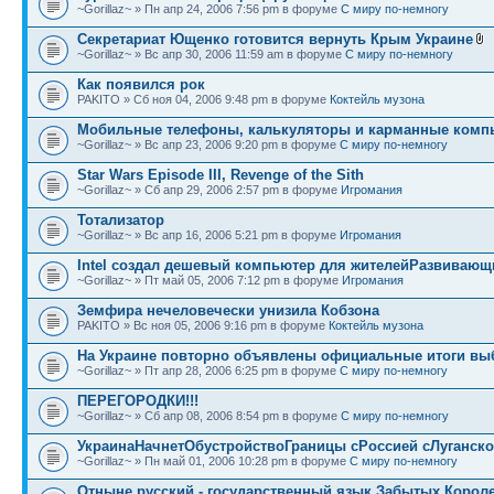
~Gorillaz~ » Пн апр 24, 2006 7:56 pm в форуме
С миру по-немногу
Секретариат Ющенко готовится вернуть Крым Украине
~Gorillaz~ » Вс апр 30, 2006 11:59 am в форуме
С миру по-немногу
Как появился рок
PAKITO » Сб ноя 04, 2006 9:48 pm в форуме
Коктейль музона
Мобильные телефоны, калькуляторы и карманные ком
~Gorillaz~ » Вс апр 23, 2006 9:20 pm в форуме
С миру по-немногу
Star Wars Episode III, Revenge of the Sith
~Gorillaz~ » Сб апр 29, 2006 2:57 pm в форуме
Игромания
Тотализатор
~Gorillaz~ » Вс апр 16, 2006 5:21 pm в форуме
Игромания
Intel создал дешевый компьютер для жителейРазвивающ
~Gorillaz~ » Пт май 05, 2006 7:12 pm в форуме
Игромания
Земфира нечеловечески унизила Кобзона
PAKITO » Вс ноя 05, 2006 9:16 pm в форуме
Коктейль музона
На Украине повторно объявлены официальные итоги вы
~Gorillaz~ » Пт апр 28, 2006 6:25 pm в форуме
С миру по-немногу
ПЕРЕГОРОДКИ!!!
~Gorillaz~ » Сб апр 08, 2006 8:54 pm в форуме
С миру по-немногу
УкраинаНачнетОбустройствоГраницы сРоссией сЛуганско
~Gorillaz~ » Пн май 01, 2006 10:28 pm в форуме
С миру по-немногу
Отныне русский - государственный язык Забытых Корол