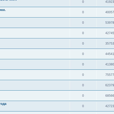
0
4192
ике.
0
4005
0
5397
0
4274
0
3575
0
4454
0
4138
0
7557
0
6237
0
6856
года
0
4272