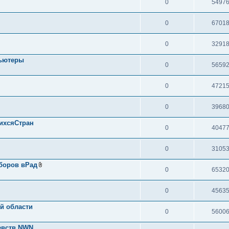
0
5497
0
6701
0
3291
пьютеры
0
5659
0
4721
0
3968
ихсяСтран
0
4047
0
3105
боров вРад
0
6532
0
4563
й области
0
5600
евств NWN