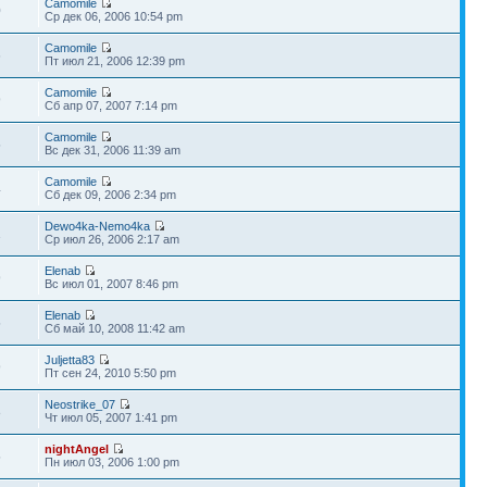
Camomile
0
Ср дек 06, 2006 10:54 pm
Camomile
6
Пт июл 21, 2006 12:39 pm
Camomile
9
Сб апр 07, 2007 7:14 pm
Camomile
5
Вс дек 31, 2006 11:39 am
Camomile
4
Сб дек 09, 2006 2:34 pm
Dewo4ka-Nemo4ka
1
Ср июл 26, 2006 2:17 am
Elenab
9
Вс июл 01, 2007 8:46 pm
Elenab
5
Сб май 10, 2008 11:42 am
Juljetta83
9
Пт сен 24, 2010 5:50 pm
Neostrike_07
8
Чт июл 05, 2007 1:41 pm
nightAngel
5
Пн июл 03, 2006 1:00 pm