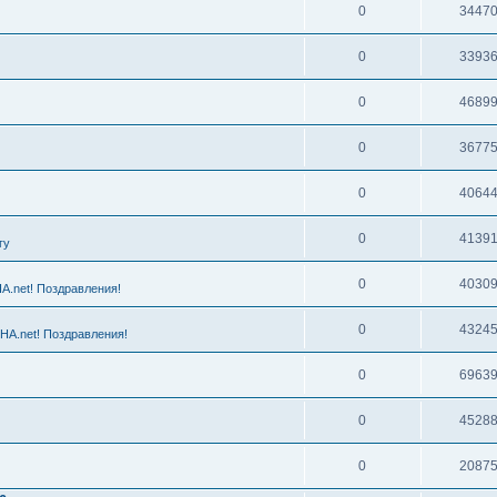
0
3447
0
3393
0
4689
0
3677
0
4064
0
4139
гу
0
4030
A.net! Поздравления!
0
4324
HA.net! Поздравления!
0
6963
0
4528
0
2087