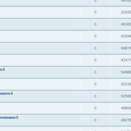
0
3820
0
3242
0
4610
0
4169
0
6987
0
4747
о
0
5498
0
4231
овете
0
5258
0
4885
жчинами
0
4827