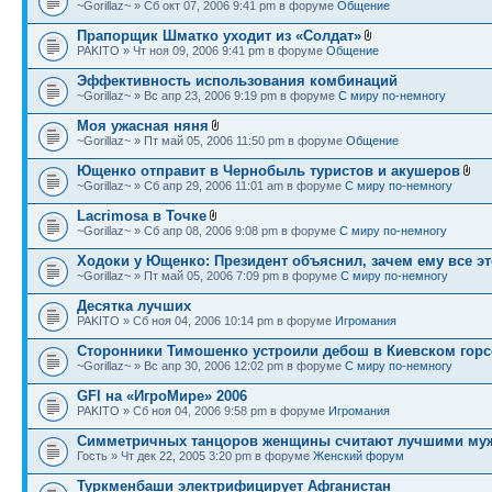
~Gorillaz~ » Сб окт 07, 2006 9:41 pm в форуме
Общение
Прапорщик Шматко уходит из «Солдат»
PAKITO » Чт ноя 09, 2006 9:41 pm в форуме
Общение
Эффективность использования комбинаций
~Gorillaz~ » Вс апр 23, 2006 9:19 pm в форуме
С миру по-немногу
Моя ужасная няня
~Gorillaz~ » Пт май 05, 2006 11:50 pm в форуме
Общение
Ющенко отправит в Чернобыль туристов и акушеров
~Gorillaz~ » Сб апр 29, 2006 11:01 am в форуме
С миру по-немногу
Lacrimosa в Точке
~Gorillaz~ » Сб апр 08, 2006 9:08 pm в форуме
С миру по-немногу
Ходоки у Ющенко: Президент объяснил, зачем ему все эт
~Gorillaz~ » Пт май 05, 2006 7:09 pm в форуме
С миру по-немногу
Десятка лучших
PAKITO » Сб ноя 04, 2006 10:14 pm в форуме
Игромания
Сторонники Тимошенко устроили дебош в Киевском горс
~Gorillaz~ » Вс апр 30, 2006 12:02 pm в форуме
С миру по-немногу
GFI на «ИгроМире» 2006
PAKITO » Сб ноя 04, 2006 9:58 pm в форуме
Игромания
Симметричных танцоров женщины считают лучшими му
Гость » Чт дек 22, 2005 3:20 pm в форуме
Женский форум
Туркменбаши электрифицирует Афганистан