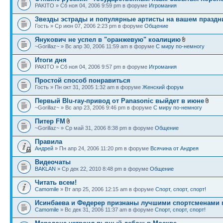
PAKITO » Сб ноя 04, 2006 9:59 pm в форуме
Игромания
Звезды эстрады и популярные артисты на вашем праздн
Гость » Ср июн 07, 2006 2:23 pm в форуме
Общение
Янукович не успел в "оранжевую" коалицию
~Gorillaz~ » Вс апр 30, 2006 11:59 am в форуме
С миру по-немногу
Итоги дня
PAKITO » Сб ноя 04, 2006 9:57 pm в форуме
Игромания
Простой способ понравиться
Гость » Пн окт 31, 2005 1:32 am в форуме
Женский форум
Первый Blu-ray-привод от Рanasonic выйдет в июне
~Gorillaz~ » Вс апр 23, 2006 9:46 pm в форуме
С миру по-немногу
Питер FM
~Gorillaz~ » Ср май 31, 2006 8:38 pm в форуме
Общение
Правила
Андрей
» Пн апр 24, 2006 11:20 pm в форуме
Всячина от Андрея
Видеочаты
BAKLAN
» Ср дек 22, 2010 8:48 pm в форуме
Общение
Читать всем!
Camomile
» Вт апр 25, 2006 12:15 am в форуме
Спорт, спорт, спорт!
Исинбаева и Федерер признаны лучшими спортсменами 
Camomile
» Вс дек 31, 2006 11:37 am в форуме
Спорт, спорт, спорт!