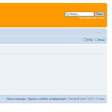
Расширенный поиск
FAQ
Вход
Наша команда
•
Удалить cookies конференции
• Часовой пояс: UTC + 3 часа