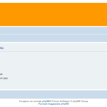
ны.
ии
от раз
Создано на основе
phpBB
® Forum Software © phpBB Group
Русская поддержка phpBB