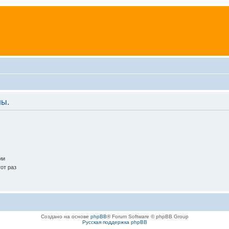
ны.
ии
от раз
Создано на основе
phpBB
® Forum Software © phpBB Group
Русская поддержка phpBB