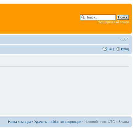
Расширенный поиск
FAQ
Вход
Наша команда
•
Удалить cookies конференции
• Часовой пояс: UTC + 3 часа