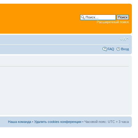
Расширенный поиск
FAQ
Вход
Наша команда
•
Удалить cookies конференции
• Часовой пояс: UTC + 3 часа