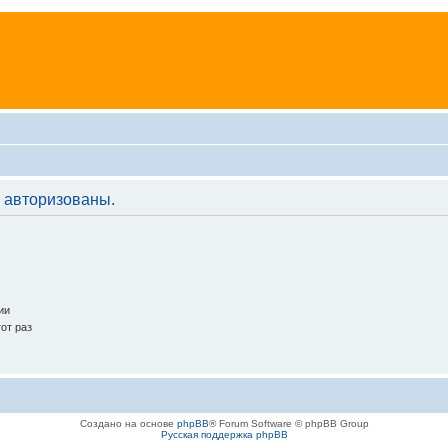
 авторизованы.
ии
от раз
Создано на основе
phpBB
® Forum Software © phpBB Group
Русская поддержка phpBB