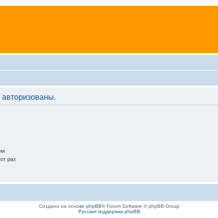
 авторизованы.
ии
от раз
Создано на основе
phpBB
® Forum Software © phpBB Group
Русская поддержка phpBB