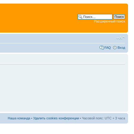
Расширенный поиск
FAQ
Вход
Наша команда
•
Удалить cookies конференции
• Часовой пояс: UTC + 3 часа