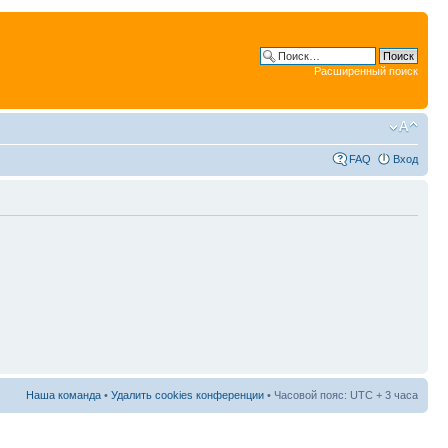
Расширенный поиск
FAQ
Вход
Наша команда
•
Удалить cookies конференции
• Часовой пояс: UTC + 3 часа