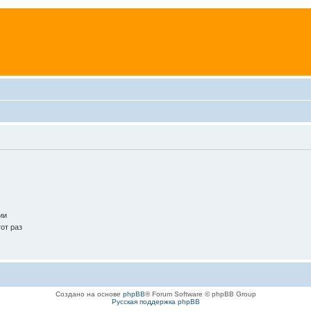
.
ии
от раз
Создано на основе
phpBB
® Forum Software © phpBB Group
Русская поддержка phpBB