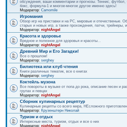
обсуждения, ваши комментарии и прогнозы. Теннис, футбол, 
бокс, формула-1 и многое-многое другое именно здесь!
Модератор:
Camomile
Игромания
Обзор игр на приставки и на PC, мировые и отечественые. 
старых и новых игр, а также прохождения, патчи, трейнеры, и
Модератор:
nightAngel
Красота и здоровье
Вредное и полезное для здоровья и красоты...
Модератор:
nightAngel
Древний Мир и Его Загадки!
Все о прошлом!
Модератор:
serghey
Билиотека или клуб чтения
Книги различных тематик, все о книгах
Модератор:
serghey
Коктейль музона
Все повороты в музыке от попа до рока, описание песен и ра
групах и певцах
Модератор:
nightAngel
Сборник кулинарных рецептур
Кулинарные рецепты со всего мира, НЕсложного приготовле
Модератор:
Крузенштерн Николай
Туризм и отдых
Интересные места, туризм, отдых и все о них
Модератор:
nightAngel