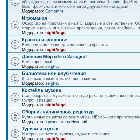
обсуждения, ваши комментарии и прогнозы. Теннис, футбол, 
бокс, формула-1 и многое-многое другое именно здесь!
Модератор:
Camomile
Игромания
Обзор игр на приставки и на PC, мировые и отечественые. 
старых и новых игр, а также прохождения, патчи, трейнеры, и
Модератор:
nightAngel
Красота и здоровье
Вредное и полезное для здоровья и красоты...
Модератор:
nightAngel
Древний Мир и Его Загадки!
Все о прошлом!
Модератор:
serghey
Билиотека или клуб чтения
Книги различных тематик, все о книгах
Модератор:
serghey
Коктейль музона
Все повороты в музыке от попа до рока, описание песен и ра
групах и певцах
Модератор:
nightAngel
Сборник кулинарных рецептур
Кулинарные рецепты со всего мира, НЕсложного приготовле
Модератор:
Крузенштерн Николай
Туризм и отдых
Интересные места, туризм, отдых и все о них
Модератор:
nightAngel