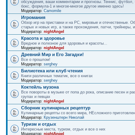
обсуждения, ваши комментарии и прогнозы. Теннис, футбол, 
бокс, формула-1 и многое-многое другое именно здесь!
Модератор:
Camomile
Игромания
Обзор игр на приставки и на PC, мировые и отечественые. 
старых и новых игр, а также прохождения, патчи, трейнеры, и
Модератор:
nightAngel
Красота и здоровье
Вредное и полезное для здоровья и красоты...
Модератор:
nightAngel
Древний Мир и Его Загадки!
Все о прошлом!
Модератор:
serghey
Билиотека или клуб чтения
Книги различных тематик, все о книгах
Модератор:
serghey
Коктейль музона
Все повороты в музыке от попа до рока, описание песен и ра
групах и певцах
Модератор:
nightAngel
Сборник кулинарных рецептур
Кулинарные рецепты со всего мира, НЕсложного приготовле
Модератор:
Крузенштерн Николай
Туризм и отдых
Интересные места, туризм, отдых и все о них
Модератор:
nightAngel