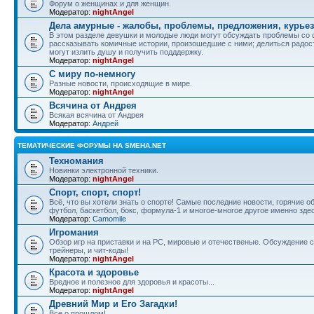
Форум о женщинах и для женщин.
Модератор:
nightAngel
Дела амурные - жалобы, проблемы, предложения, курье
В этом разделе девушки и молодые люди могут обсуждать проблемы со 
рассказывать комичные истории, произошедшие с ними; делиться радос
могут излить душу и получить подддержку.
Модератор:
nightAngel
С миру по-немногу
Разные новости, происходящие в мире.
Модератор:
nightAngel
Всячина от Андрея
Всякая всячина от Андрея
Модератор:
Андрей
ТЕМАТИЧЕСКИЕ ФОРУМЫ НА SMEHA.NET
Техномания
Новинки электронной техники.
Модератор:
nightAngel
Спорт, спорт, спорт!
Всё, что вы хотели знать о спорте! Самые последние новости, горячие 
футбол, баскетбол, бокс, формула-1 и многое-многое другое именно зде
Модератор:
Camomile
Игромания
Обзор игр на приставки и на PC, мировые и отечественые. Обсуждение ст
трейнеры, и чит-коды!
Модератор:
nightAngel
Красота и здоровье
Вредное и полезное для здоровья и красоты...
Модератор:
nightAngel
Древний Мир и Его Загадки!
Все о прошлом!