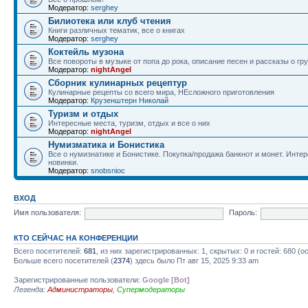
Модератор:
serghey
Билиотека или клуб чтения
Книги различных тематик, все о книгах
Модератор:
serghey
Коктейль музона
Все повороты в музыке от попа до рока, описание песен и рассказы о гр
Модератор:
nightAngel
Сборник кулинарных рецептур
Кулинарные рецепты со всего мира, НЕсложного приготовления
Модератор:
Крузенштерн Николай
Туризм и отдых
Интересные места, туризм, отдых и все о них
Модератор:
nightAngel
Нумизматика и Бонистика
Все о нумизнатике и Бонистике. Покупка/продажа банкнот и монет. Интер
новинки.
Модератор:
snobsnioc
ВХОД
Имя пользователя:
Пароль:
КТО СЕЙЧАС НА КОНФЕРЕНЦИИ
Всего посетителей:
681
, из них зарегистрированных: 1, скрытых: 0 и гостей: 680 
Больше всего посетителей (
2374
) здесь было Пт авг 15, 2025 9:33 am
Зарегистрированные пользователи:
Google [Bot]
Легенда:
Администраторы
,
Супермодераторы