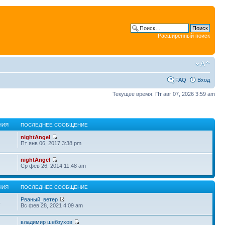
Расширенный поиск
FAQ
Вход
Текущее время: Пт авг 07, 2026 3:59 am
НИЯ
ПОСЛЕДНЕЕ СООБЩЕНИЕ
nightAngel
Пт янв 06, 2017 3:38 pm
nightAngel
Ср фев 26, 2014 11:48 am
НИЯ
ПОСЛЕДНЕЕ СООБЩЕНИЕ
Рваный_ветер
5
Вс фев 28, 2021 4:09 am
владимир шебзухов