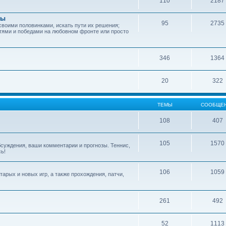
110
2187
зы
95
2735
своими половинками, искать пути их решения;
тями и победами на любовном фронте или просто
346
1364
20
322
ТЕМЫ
СООБЩЕ
108
407
105
1570
обсуждения, ваши комментарии и прогнозы. Теннис,
сь!
106
1059
арых и новых игр, а также прохождения, патчи,
261
492
52
1113