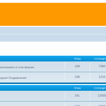
ТЕМЫ
СООБЩЕ
109
7360
высказывать в этом форуме.
108
1216
форуме! Поздравления!
ТЕМЫ
СООБЩЕ
241
1355