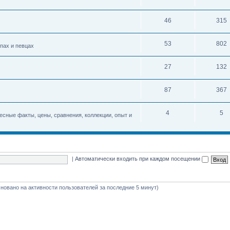
46
315
53
802
упах и певцах
27
132
87
367
4
5
есные факты, цены, сравнения, коллекции, опыт и
|
Автоматически входить при каждом посещении
(основано на активности пользователей за последние 5 минут)