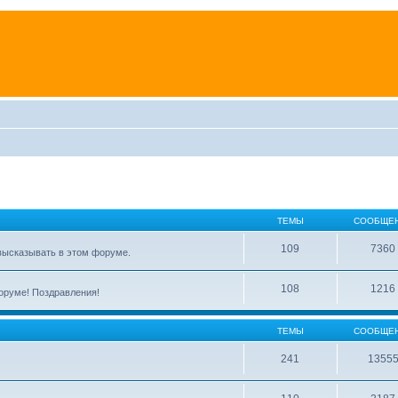
ТЕМЫ
СООБЩЕ
109
7360
высказывать в этом форуме.
108
1216
форуме! Поздравления!
ТЕМЫ
СООБЩЕ
241
1355