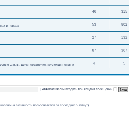
46
315
53
802
упах и певцах
27
132
87
367
4
5
есные факты, цены, сравнения, коллекции, опыт и
|
Автоматически входить при каждом посещении
(основано на активности пользователей за последние 5 минут)