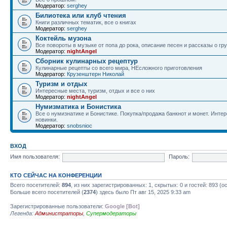
Модератор:
serghey
Билиотека или клуб чтения
Книги различных тематик, все о книгах
Модератор:
serghey
Коктейль музона
Все повороты в музыке от попа до рока, описание песен и рассказы о гр
Модератор:
nightAngel
Сборник кулинарных рецептур
Кулинарные рецепты со всего мира, НЕсложного приготовления
Модератор:
Крузенштерн Николай
Туризм и отдых
Интересные места, туризм, отдых и все о них
Модератор:
nightAngel
Нумизматика и Бонистика
Все о нумизнатике и Бонистике. Покупка/продажа банкнот и монет. Интер
новинки.
Модератор:
snobsnioc
ВХОД
Имя пользователя:
Пароль:
КТО СЕЙЧАС НА КОНФЕРЕНЦИИ
Всего посетителей:
894
, из них зарегистрированных: 1, скрытых: 0 и гостей: 893 
Больше всего посетителей (
2374
) здесь было Пт авг 15, 2025 9:33 am
Зарегистрированные пользователи:
Google [Bot]
Легенда:
Администраторы
,
Супермодераторы