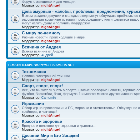
Форум о женщинах и для женщин.
Модератор:
nightAngel
Дела амурные - жалобы, проблемы, предложения, курье
В этом разделе девушки и молодые люди могут обсуждать проблемы со 
рассказывать комичные истории, произошедшие с ними; делиться радос
могут излить душу и получить подддержку.
Модератор:
nightAngel
С миру по-немногу
Разные новости, происходящие в мире.
Модератор:
nightAngel
Всячина от Андрея
Всякая всячина от Андрея
Модератор:
Андрей
ТЕМАТИЧЕСКИЕ ФОРУМЫ НА SMEHA.NET
Техномания
Новинки электронной техники.
Модератор:
nightAngel
Спорт, спорт, спорт!
Всё, что вы хотели знать о спорте! Самые последние новости, горячие 
футбол, баскетбол, бокс, формула-1 и многое-многое другое именно зде
Модератор:
Camomile
Игромания
Обзор игр на приставки и на PC, мировые и отечественые. Обсуждение ст
трейнеры, и чит-коды!
Модератор:
nightAngel
Красота и здоровье
Вредное и полезное для здоровья и красоты...
Модератор:
nightAngel
Древний Мир и Его Загадки!
Все о прошлом!