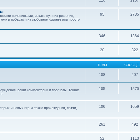
110
2187
зы
95
2735
своими половинками, искать пути их решения;
тями и победами на любовном фронте или просто
346
1364
20
322
ТЕМЫ
СООБЩЕ
108
407
105
1570
обсуждения, ваши комментарии и прогнозы. Теннис,
сь!
106
1059
арых и новых игр, а также прохождения, патчи,
261
492
52
1113