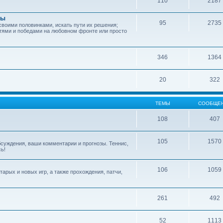
110
2187
зы
95
2735
своими половинками, искать пути их решения;
тями и победами на любовном фронте или просто
346
1364
20
322
ТЕМЫ
СООБЩЕ
108
407
105
1570
обсуждения, ваши комментарии и прогнозы. Теннис,
сь!
106
1059
арых и новых игр, а также прохождения, патчи,
261
492
52
1113