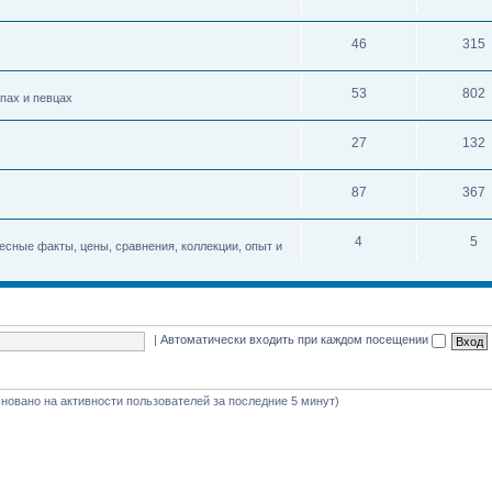
46
315
53
802
упах и певцах
27
132
87
367
4
5
есные факты, цены, сравнения, коллекции, опыт и
|
Автоматически входить при каждом посещении
(основано на активности пользователей за последние 5 минут)