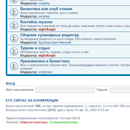
Модератор:
serghey
Билиотека или клуб чтения
Книги различных тематик, все о книгах
Модератор:
serghey
Коктейль музона
Все повороты в музыке от попа до рока, описание песен и рассказы о гр
Модератор:
nightAngel
Сборник кулинарных рецептур
Кулинарные рецепты со всего мира, НЕсложного приготовления
Модератор:
Крузенштерн Николай
Туризм и отдых
Интересные места, туризм, отдых и все о них
Модератор:
nightAngel
Нумизматика и Бонистика
Все о нумизнатике и Бонистике. Покупка/продажа банкнот и монет. Интер
новинки.
Модератор:
snobsnioc
ВХОД
Имя пользователя:
Пароль:
КТО СЕЙЧАС НА КОНФЕРЕНЦИИ
Всего посетителей:
596
, из них зарегистрированных: 1, скрытых: 0 и гостей: 595 
Больше всего посетителей (
2374
) здесь было Пт авг 15, 2025 9:33 am
Зарегистрированные пользователи:
Google [Bot]
Легенда:
Администраторы
,
Супермодераторы