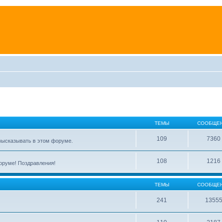
ТЕМЫ
СООБЩЕ
109
7360
высказывать в этом форуме.
108
1216
форуме! Поздравления!
ТЕМЫ
СООБЩЕ
241
1355