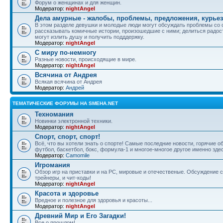
Форум о женщинах и для женщин.
Модератор:
nightAngel
Дела амурные - жалобы, проблемы, предложения, курье
В этом разделе девушки и молодые люди могут обсуждать проблемы со 
рассказывать комичные истории, произошедшие с ними; делиться радос
могут излить душу и получить подддержку.
Модератор:
nightAngel
С миру по-немногу
Разные новости, происходящие в мире.
Модератор:
nightAngel
Всячина от Андрея
Всякая всячина от Андрея
Модератор:
Андрей
ТЕМАТИЧЕСКИЕ ФОРУМЫ НА SMEHA.NET
Техномания
Новинки электронной техники.
Модератор:
nightAngel
Спорт, спорт, спорт!
Всё, что вы хотели знать о спорте! Самые последние новости, горячие 
футбол, баскетбол, бокс, формула-1 и многое-многое другое именно зде
Модератор:
Camomile
Игромания
Обзор игр на приставки и на PC, мировые и отечественые. Обсуждение ст
трейнеры, и чит-коды!
Модератор:
nightAngel
Красота и здоровье
Вредное и полезное для здоровья и красоты...
Модератор:
nightAngel
Древний Мир и Его Загадки!
Все о прошлом!