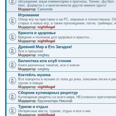
обсуждения, ваши комментарии и прогнозы. Теннис, футбол, 
бокс, формула-1 и многое-многое другое именно здесь!
Модератор:
Camomile
Игромания
Обзор игр на приставки и на PC, мировые и отечественые. 
старых и новых игр, а также прохождения, патчи, трейнеры, и
Модератор:
nightAngel
Красота и здоровье
Вредное и полезное для здоровья и красоты...
Модератор:
nightAngel
Древний Мир и Его Загадки!
Все о прошлом!
Модератор:
serghey
Билиотека или клуб чтения
Книги различных тематик, все о книгах
Модератор:
serghey
Коктейль музона
Все повороты в музыке от попа до рока, описание песен и ра
групах и певцах
Модератор:
nightAngel
Сборник кулинарных рецептур
Кулинарные рецепты со всего мира, НЕсложного приготовле
Модератор:
Крузенштерн Николай
Туризм и отдых
Интересные места, туризм, отдых и все о них
Модератор:
nightAngel